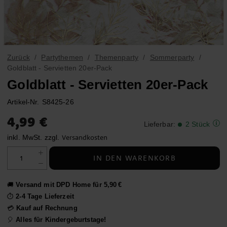
Zurück
Partythemen
Themenparty
Sommerparty
Goldblatt - Servietten 20er-Pack
Goldblatt - Servietten 20er-Pack
Artikel-Nr.
S8425-26
Preis
:
4,99 €
4,99 €
Lieferbar
:
2 Stück
Versandkosten
inkl. MwSt. zzgl.
IN DEN WARENKORB
🚚
Versand mit DPD Home für 5,90 €
⏱️
2-4 Tage Lieferzeit
💳
Kauf auf Rechnung
🎈
Alles für Kindergeburtstage!