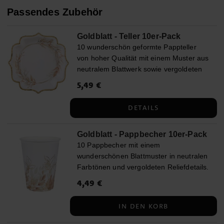
Passendes Zubehör
Goldblatt - Teller 10er-Pack
10 wunderschön geformte Pappteller
von hoher Qualität mit einem Muster aus
neutralem Blattwerk sowie vergoldeten
Details im Relief und Rändern in Gold.
Preis
5,49 €
:
5,49 €
Die Teller passen sowohl zu Partys,
Taufen, Feiern und Hochzeiten und
DETAILS
können vorteilhaft mit anderen
Tischdekorationen aus der gleichen
Goldblatt - Pappbecher 10er-Pack
Kollektion und anderen Dekorationen in
10 Pappbecher mit einem
neutralen Farben und Gold kombiniert
wunderschönen Blattmuster in neutralen
werden. Die Teller sind etwa 21 x 21 cm
Farbtönen und vergoldeten Reliefdetails.
groß.
Die Becher sind etwa 10 cm hoch und
Preis
4,49 €
:
4,49 €
fassen 270 ml.
IN DEN KORB