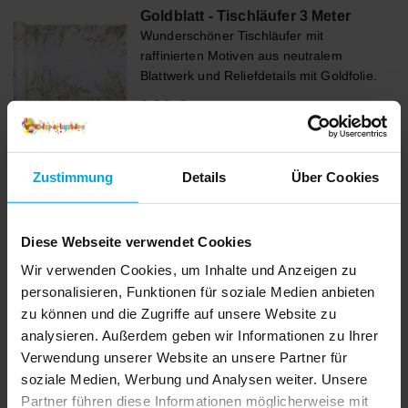
Goldblatt - Tischläufer 3 Meter
Wunderschöner Tischläufer mit
raffinierten Motiven aus neutralem
Blattwerk und Reliefdetails mit Goldfolie.
Decken Sie den Tisch schön mit diesem
Preis
9,90 €
:
9,90 €
für eine feinere Veranstaltung oder Party.
Diese Tischläufer kommt in einer
IN DEN KORB
praktischen Rolle und ist 28 cm breit und
3 Meter lang. Das Material ist 100%
Zustimmung
Details
Über Cookies
Polyester.
Andere Kunden kauften
Diese Webseite verwendet Cookies
Wir verwenden Cookies, um Inhalte und Anzeigen zu
personalisieren, Funktionen für soziale Medien anbieten
zu können und die Zugriffe auf unsere Website zu
analysieren. Außerdem geben wir Informationen zu Ihrer
Verwendung unserer Website an unsere Partner für
soziale Medien, Werbung und Analysen weiter. Unsere
Partner führen diese Informationen möglicherweise mit