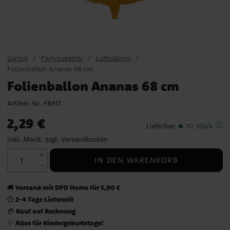
Zurück
Partyzubehör
Luftballons
Folienballon Ananas 68 cm
Folienballon Ananas 68 cm
Artikel-Nr.
FB417
Preis
:
2,29 €
2,29 €
Lieferbar
:
10 Stück
inkl. MwSt. zzgl.
Versandkosten
IN DEN WARENKORB
Versand mit DPD Home für 5,90 €
🚚
2-4 Tage Lieferzeit
⏱️
Kauf auf Rechnung
💳
Alles für Kindergeburtstage!
🎈