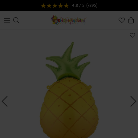
4.8 / 5
(7895)