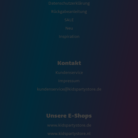
Datenschutzerklärung
Rückgabeanleitung
SALE
Neu
Inspiration
Kontakt
Kundenservice
Impressum
kundenservice@kidspartystore.de
Unsere E-Shops
www.kidspartystore.de
www.kidspartystore.nl