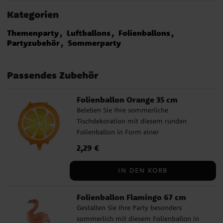
Kategorien
Themenparty
Luftballons
Folienballons
Partyzubehör
Sommerparty
Passendes Zubehör
Folienballon Orange 35 cm
Beleben Sie Ihre sommerliche
Tischdekoration mit diesem runden
Folienballon in Form einer
Orangenscheibe. Das frische Design in
Preis
2,29 €
:
2,29 €
Orange und Gelb passt perfekt zu
Sommerfesten, Frucht-Mottos, Poolpartys
IN DEN KORB
oder anderen Geburtstagen, bei denen Sie
eine frische und farbenfrohe Atmosphäre
Folienballon Flamingo 67 cm
schaffen möchten. Der Ballon kann mit
Gestalten Sie Ihre Party besonders
Helium gefüllt werden, um zu schweben,
sommerlich mit diesem Folienballon in
oder mit normaler Luft, wenn Sie ihn als