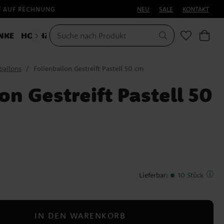
F AUF RECHNUNG
NEU
SALE
KONTAKT
NKE
HOCHZEIT
KOSTÜME
ballons
Folienballon Gestreift Pastell 50 cm
on Gestreift Pastell 50
Lieferbar
:
10 Stück
IN DEN WARENKORB