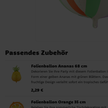
Passendes Zubehör
Folienballon Ananas 68 cm
Dekorieren Sie Ihre Party mit diesem Folienballon 
Form einer gelben Ananas mit grünen Blättern. Das
fruchtige Design verleiht sofort ein tropisches Gefüh
und passt hervorragend zu Sommerfesten, Hawaii-
Preis
:
2,29 €
2,29 €
Partys, Poolpartys oder Tischdekorationen mit
farbenfrohen Akzenten. Der Ballon kann mit Heliu
Folienballon Orange 35 cm
gefüllt werden, um zu schweben, oder mit normale
Beleben Sie Ihre sommerliche Tischdekoration mit