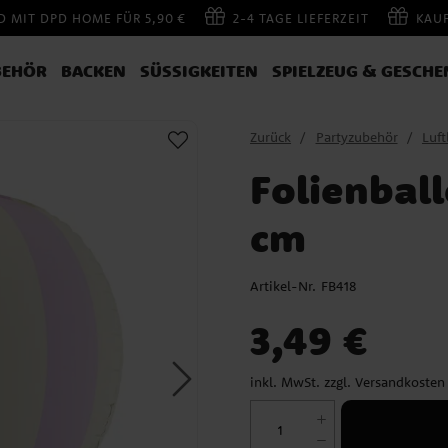
 MIT DPD HOME FÜR 5,90 €
2-4 TAGE LIEFERZEIT
KAU
BEHÖR
BACKEN
SÜSSIGKEITEN
SPIELZEUG & GESCHE
Zurück
Partyzubehör
Luft
Folienball
cm
Artikel-Nr.
FB418
Preis
:
3,49 €
3,49 €
inkl. MwSt. zzgl.
Versandkosten