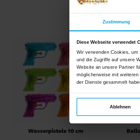
schweben, oder mit normaler Luft, wenn Sie ihn al
Dekoration aufhängen möchten. Das selbstschließ
Ventil macht das Befüllen einfach, und ein Strohha
ist zum einfachen Aufblasen enthalten. ✓ Größe
Zustimmung
(aufgeblasen): ca. 47 x 79 cm ✓ Kann mit Luft oder
Helium gefüllt werden ✓ Strohhalm zum einfachen
Aufblasen enthalten
Diese Webseite verwendet 
Wir verwenden Cookies, um I
und die Zugriffe auf unsere 
Website an unsere Partner fü
möglicherweise mit weiteren
der Dienste gesammelt haben.
Ablehnen
Wasserpistole 10 cm
Balls