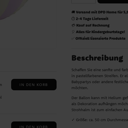
Versand mit DPD Home für 5,
🚚
2-4 Tage Lieferzeit
⏱️
Kauf auf Rechnung
💳
Alles für Kindergeburtstage!
🎈
Offiziell lizenzierte Produkte
✅
Beschreibung
Schaffen Sie eine sanfte und f
in pastellfarbenen Streifen. Er 
Babypartys oder andere festlich
IN DEN KORB
in
möchten.
l
Der Ballon kann mit Helium gef
als Dekoration aufhängen möchte
Strohhalm ist zum einfachen Au
m
✓ Größe: ca. 50 cm Durchmesse
r
IN DEN KORB