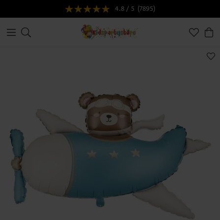
4.8 / 5
(7895)