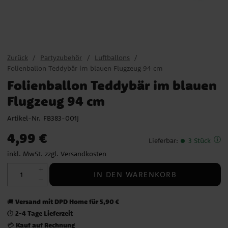
Zurück
Partyzubehör
Luftballons
Folienballon Teddybär im blauen Flugzeug 94 cm
Folienballon Teddybär im blauen
Flugzeug 94 cm
Artikel-Nr.
FB383-001J
Preis
:
4,99 €
4,99 €
Lieferbar
:
3 Stück
inkl. MwSt. zzgl.
Versandkosten
IN DEN WARENKORB
Versand mit DPD Home für 5,90 €
🚚
2-4 Tage Lieferzeit
⏱️
Kauf auf Rechnung
💳