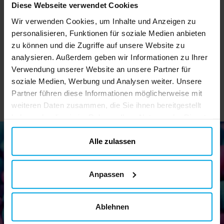
Wasserpistole 10 cm
Ballspiel Fang den Ball
Diese Webseite verwendet Cookies
Wir verwenden Cookies, um Inhalte und Anzeigen zu
1,09 €
0,99 €
Preis
:
1,09 €
Preis
:
0,99 €
personalisieren, Funktionen für soziale Medien anbieten
zu können und die Zugriffe auf unsere Website zu
IN DEN KORB
IN DEN KORB
analysieren. Außerdem geben wir Informationen zu Ihrer
Verwendung unserer Website an unsere Partner für
soziale Medien, Werbung und Analysen weiter. Unsere
Partner führen diese Informationen möglicherweise mit
weiteren Daten zusammen, die Sie ihnen bereitgestellt
haben oder die sie im Rahmen Ihrer Nutzung der Dienste
gesammelt haben. Ihre Einwilligung können Sie jederzeit.
ändern
Alle zulassen
Newsletter!
Anpassen
Melden Sie sich für unseren Newsletter an und erhalten Sie
tolle Tipps und Angebote
Ablehnen