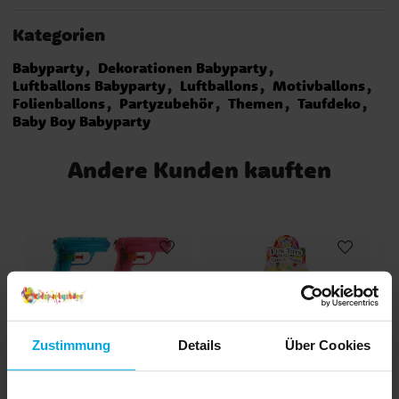
Kategorien
Babyparty
Dekorationen Babyparty
Luftballons Babyparty
Luftballons
Motivballons
Folienballons
Partyzubehör
Themen
Taufdeko
Baby Boy Babyparty
Andere Kunden kauften
Zustimmung
Details
Über Cookies