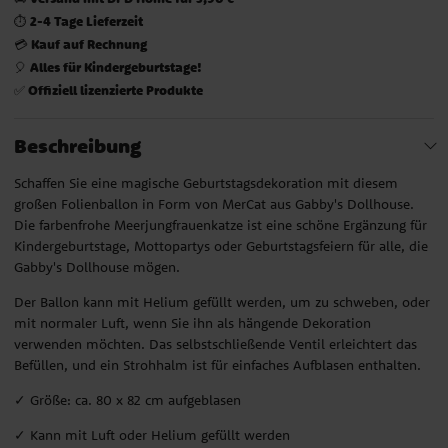
2-4 Tage Lieferzeit
⏱️
Kauf auf Rechnung
💳
Alles für Kindergeburtstage!
🎈
Offiziell lizenzierte Produkte
✅
Beschreibung
Schaffen Sie eine magische Geburtstagsdekoration mit diesem
großen Folienballon in Form von MerCat aus Gabby's Dollhouse.
Die farbenfrohe Meerjungfrauenkatze ist eine schöne Ergänzung für
Kindergeburtstage, Mottopartys oder Geburtstagsfeiern für alle, die
Gabby's Dollhouse mögen.
Der Ballon kann mit Helium gefüllt werden, um zu schweben, oder
mit normaler Luft, wenn Sie ihn als hängende Dekoration
verwenden möchten. Das selbstschließende Ventil erleichtert das
Befüllen, und ein Strohhalm ist für einfaches Aufblasen enthalten.
✓ Größe: ca. 80 x 82 cm aufgeblasen
✓ Kann mit Luft oder Helium gefüllt werden