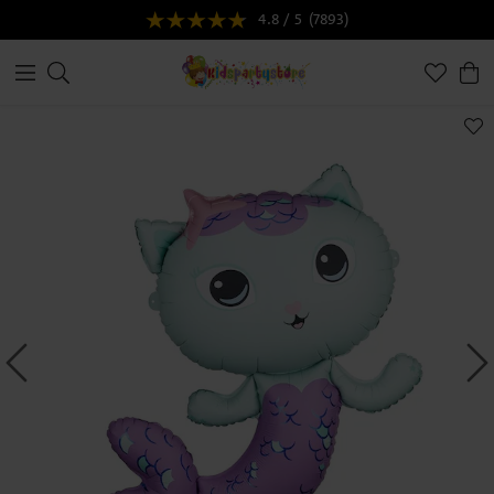
4.8 / 5
(7893)