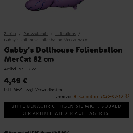
Zurück
Partyzubehör
Luftballons
Gabby's Dollhouse Folienballon MerCat 82 cm
Gabby's Dollhouse Folienballon
MerCat 82 cm
Artikel-Nr.
FB322
Preis
:
4,49 €
4,49 €
inkl. MwSt. zzgl.
Versandkosten
Lieferbar
:
Kommt am 2026-08-10
BITTE BENACHRICHTIGEN SIE MICH, SOBALD
DER ARTIKEL WIEDER AUF LAGER IST
Versand mit DPD Home für 5,90 €
🚚