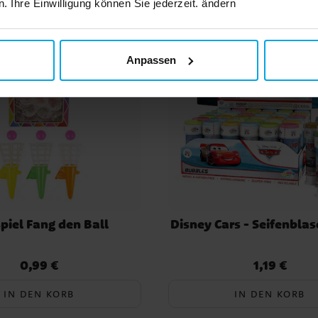
 Ihre Einwilligung können Sie jederzeit. ändern
n,
kel
️ 8
Anpassen
ke,
r,
ke,
piel Fang den Ball
Disney Cars - Seifenbla
0,99 €
1,19 €
Preis
:
0,99 €
Preis
:
1,19 €
IN DEN KORB
IN DEN KORB