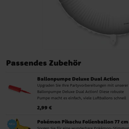
Passendes Zubehör
Ballonpumpe Deluxe Dual Action
Upgraden Sie Ihre Partyvorbereitungen mit unserer
Ballonpumpe Deluxe Dual Action! Diese robuste
Pumpe macht es einfach, viele Luftballons schnell
aufzublasen, und sie kommt in verschiedenen Farb
Preis
:
2,99 €
2,99 €
die unsortiert verkauft werden. Egal ob Kinderparty
Babyparty oder andere besondere Anlässe, unsere
Pokémon Pikachu Folienballon 77 cm
Ballonpumpe ist die perfekte Wahl.
Sorgen Sie für eine wunderbare Pokémon-Stimmu