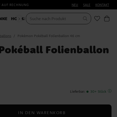
F AUF RECHNUNG
NEU
SALE
KONTAKT
NKE
HOCHZEIT
KOSTÜME
ballons
Pokémon Pokéball Folienballon 46 cm
okéball Folienballon
Lieferbar
:
30+ Stück
IN DEN WARENKORB