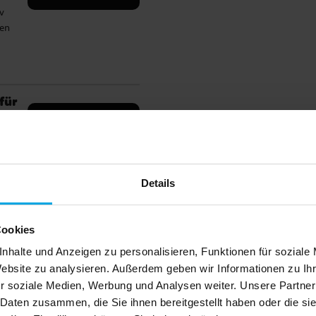
v
ren
✔️
für
ive
DETAILS
en
to.
Details
end
Cookies
e
nhalte und Anzeigen zu personalisieren, Funktionen für soziale
Andere Kunden kaufte
Website zu analysieren. Außerdem geben wir Informationen zu I
r soziale Medien, Werbung und Analysen weiter. Unsere Partner
 Daten zusammen, die Sie ihnen bereitgestellt haben oder die s
en