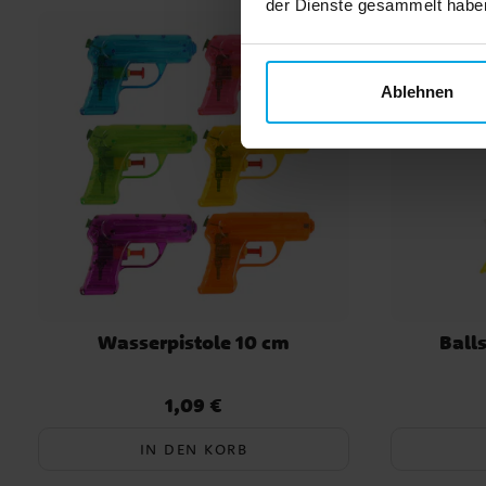
möchten. Wer die Pokémon-Deko noch erweitern
der Dienste gesammelt haben.
möchte, findet passende Geschenktüten, Partyboxe
Mitgebsel, kleine Süßigkeiten und weitere Dekoarti
im gleichen Design! Im Set für 8 Gäste enthalten: ✔
Ablehnen
Teller, 19,5 cm ✔️ 8 Pappbecher, 200 ml ✔️ 20
Servietten, 33 x 33 cm ✔️ 1 rote Kunststoff-Tischdec
137 x 274 cm ✔️ 10 gelbe Luftballons ✔️ 10 hellblaue
Luftballons Im Set für 16 Gäste enthalten: ✔️ 16 Telle
19,5 cm ✔️ 16 Pappbecher, 200 ml ✔️ 20 Pokémon
Servietten, 33 x 33 cm ✔️ 1 rote Kunststoff-Tischdec
137 x 274 cm ✔️ 10 gelbe Luftballons ✔️ 10 hellblaue
Luftballons
Wasserpistole 10 cm
Balls
1,09 €
Preis
:
1,09 €
IN DEN KORB