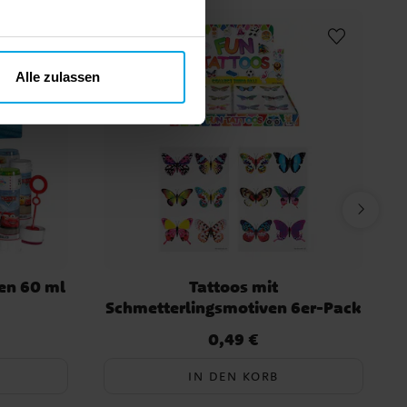
Alle zulassen
sen 60 ml
Tattoos mit
Schmetterlingsmotiven 6er-Pack
0,49 €
Preis
:
0,49 €
IN DEN KORB