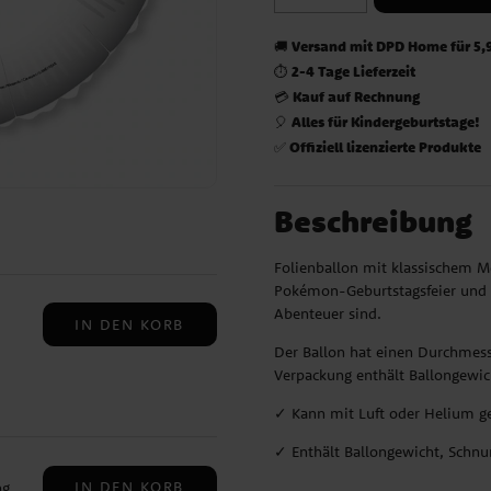
Versand mit DPD Home für 5,
🚚
2-4 Tage Lieferzeit
⏱️
Kauf auf Rechnung
💳
Alles für Kindergeburtstage!
🎈
Offiziell lizenzierte Produkte
✅
Beschreibung
Folienballon mit klassischem Mo
Pokémon-Geburtstagsfeier und ei
Abenteuer sind.
IN DEN KORB
Der Ballon hat einen Durchmess
Verpackung enthält Ballongewich
en,
✓ Kann mit Luft oder Helium ge
,
✓ Enthält Ballongewicht, Schn
IN DEN KORB
ng