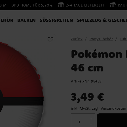
 MIT DPD HOME FÜR 5,90 €
2-4 TAGE LIEFERZEIT
KAU
BEHÖR
BACKEN
SÜSSIGKEITEN
SPIELZEUG & GESCHE
Zurück
Partyzubehör
Luft
Pokémon P
46 cm
Artikel-Nr.
98483
Preis
:
3,49 €
3,49 €
inkl. MwSt. zzgl.
Versandkosten