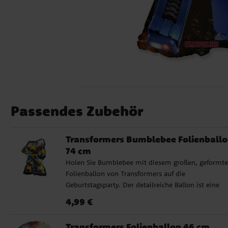
Passendes Zubehör
Transformers Bumblebee Folienball
74 cm
Holen Sie Bumblebee mit diesem großen, geformt
Folienballon von Transformers auf die
Geburtstagsparty. Der detailreiche Ballon ist eine
wirklich coole Dekoration für eine Transformers-
Preis
:
4,99 €
4,99 €
Geburtstagsfeier und eignet sich perfekt als Blickfan
im Partyraum. Der Ballon kann mit Helium gefüllt
Transformers Folienballon 46 cm