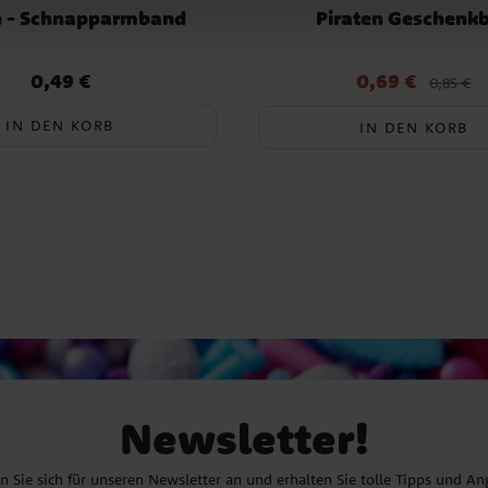
n - Schnapparmband
Piraten Geschenk
0,49 €
0,69 €
Preis
:
0,49 €
Aktueller Preis
:
0,69 €
Vorheri
0,85 €
0,85 €
IN DEN KORB
IN DEN KORB
Newsletter!
 Sie sich für unseren Newsletter an und erhalten Sie tolle Tipps und A