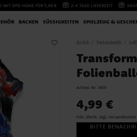
 MIT DPD HOME FÜR 5,90 €
2-4 TAGE LIEFERZEIT
KAU
BEHÖR
BACKEN
SÜSSIGKEITEN
SPIELZEUG & GESCHE
Zurück
Partyzubehör
Luft
Transform
Folienbal
Artikel-Nr.
9831
Preis
:
4,99 €
4,99 €
inkl. MwSt. zzgl.
Versandkosten
BITTE BENACHRI