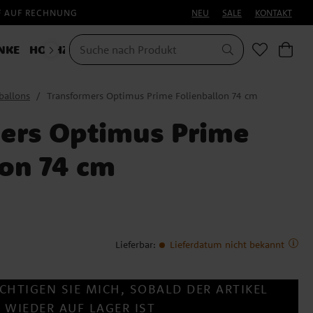
F AUF RECHNUNG
NEU
SALE
KONTAKT
NKE
HOCHZEIT
KOSTÜME
ballons
Transformers Optimus Prime Folienballon 74 cm
ers Optimus Prime
lon 74 cm
Lieferbar
:
Lieferdatum nicht bekannt
CHTIGEN SIE MICH, SOBALD DER ARTIKEL
WIEDER AUF LAGER IST