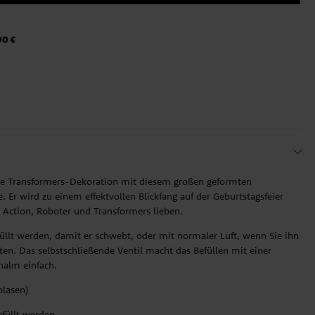
90 €
nde Transformers-Dekoration mit diesem großen geformten
 Er wird zu einem effektvollen Blickfang auf der Geburtstagsfeier
ie Action, Roboter und Transformers lieben.
üllt werden, damit er schwebt, oder mit normaler Luft, wenn Sie ihn
en. Das selbstschließende Ventil macht das Befüllen mit einer
alm einfach.
blasen)
füllt werden