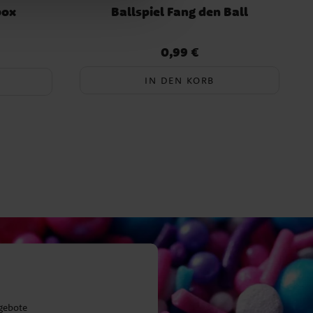
box
Ballspiel Fang den Ball
0,99 €
ger Preis
:
Preis
:
0,99 €
IN DEN KORB
ngebote