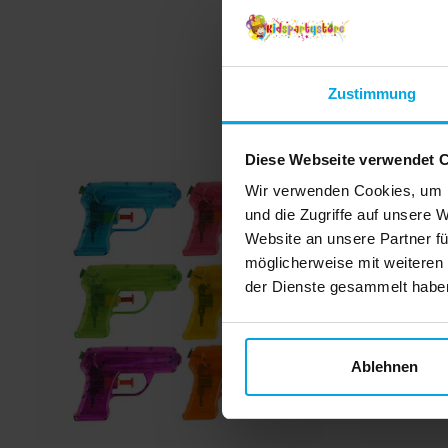
Babyparty oder andere besondere Anlässe, unsere
mit Luft oder Helium gefüllt werden
Ballonpumpe ist die perfekte Wahl.
Zustimmung
Diese Webseite verwendet 
Wir verwenden Cookies, um I
und die Zugriffe auf unsere 
Website an unsere Partner fü
möglicherweise mit weiteren
der Dienste gesammelt haben.
Ablehnen