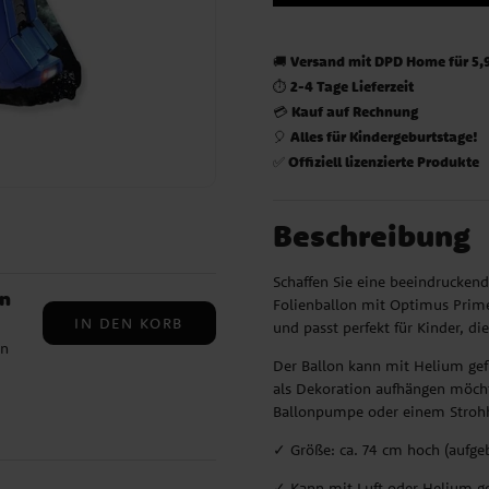
Versand mit DPD Home für 5,
🚚
2-4 Tage Lieferzeit
⏱️
Kauf auf Rechnung
💳
Alles für Kindergeburtstage!
🎈
Offiziell lizenzierte Produkte
✅
Beschreibung
Schaffen Sie eine beeindrucke
on
Folienballon mit Optimus Prime.
IN DEN KORB
und passt perfekt für Kinder, d
en
Der Ballon kann mit Helium gef
als Dekoration aufhängen möcht
Ballonpumpe oder einem Strohh
g
✓ Größe: ca. 74 cm hoch (aufge
✓ Kann mit Luft oder Helium ge