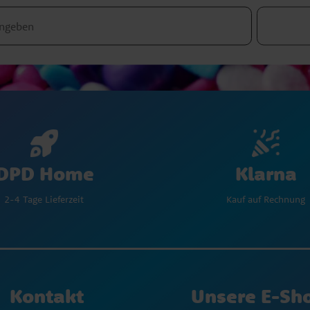
Klarna
DPD Home
Kauf auf Rechnung
2-4 Tage Lieferzeit
Kontakt
Unsere E-Sh