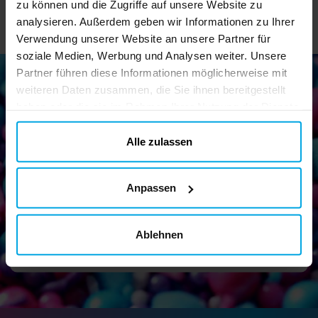
zu können und die Zugriffe auf unsere Website zu
analysieren. Außerdem geben wir Informationen zu Ihrer
Verwendung unserer Website an unsere Partner für
soziale Medien, Werbung und Analysen weiter. Unsere
Partner führen diese Informationen möglicherweise mit
weiteren Daten zusammen, die Sie ihnen bereitgestellt
haben oder die sie im Rahmen Ihrer Nutzung der Dienste
Newsletter!
gesammelt haben. Ihre Einwilligung können Sie jederzeit.
Melden Sie sich für unseren Newsletter an und erhalten Sie
ändern
Alle zulassen
tolle Tipps und Angebote
Anpassen
Senden
Ablehnen