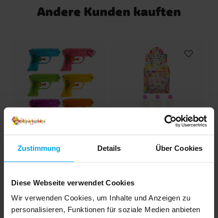
Andere Kunden kauften
Wasserpistole 10 cm
Ballspiel Fang den Ball
Zustimmung
Details
Über Cookies
1,09 €
0,99 €
Preis
:
1,09 €
Preis
:
0,99 €
Diese Webseite verwendet Cookies
IN DEN KORB
IN DEN KORB
Wir verwenden Cookies, um Inhalte und Anzeigen zu
personalisieren, Funktionen für soziale Medien anbieten