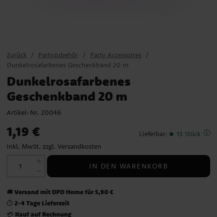
Zurück
Partyzubehör
Party Accessoires
Dunkelrosafarbenes Geschenkband 20 m
Dunkelrosafarbenes
Geschenkband 20 m
Artikel-Nr.
20046
Preis
:
1,19 €
1,19 €
Lieferbar
:
13 Stück
inkl. MwSt. zzgl.
Versandkosten
IN DEN WARENKORB
Versand mit DPD Home für 5,90 €
🚚
2-4 Tage Lieferzeit
⏱️
Kauf auf Rechnung
💳