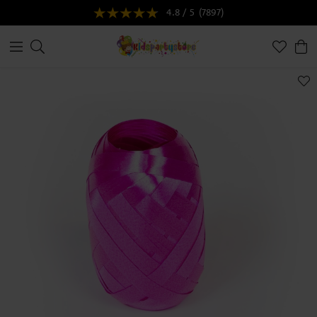
4.8 / 5
(7897)