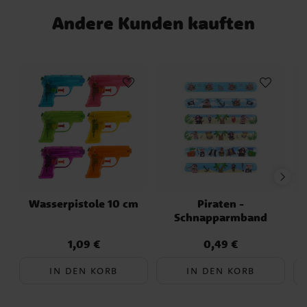
Pappbecher, 200 ml ✔️ 20 Pokémon
Servietten, 33 x 33 cm ✔️ 1 rote Kunststoff-
Andere Kunden kauften
Tischdecke, 137 x 274 cm ✔️ 10 gelbe
Luftballons ✔️ 10 hellblaue Luftballons
Wasserpistole 10 cm
Piraten -
Schnapparmband
1,09 €
0,49 €
Preis
:
1,09 €
Preis
:
0,49 €
IN DEN KORB
IN DEN KORB