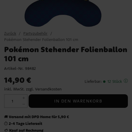
Zurück
Partyzubehör
Pokémon Stehender Folienballon 101 cm
Pokémon Stehender Folienballon
101 cm
Artikel-Nr.
98482
Preis
:
14,90 €
14,90 €
Lieferbar
:
12 Stück
inkl. MwSt. zzgl.
Versandkosten
IN DEN WARENKORB
Versand mit DPD Home für 5,90 €
🚚
2-4 Tage Lieferzeit
⏱️
Kauf auf Rechnung
💳