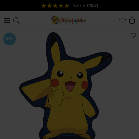
4.8 / 5
(7893)