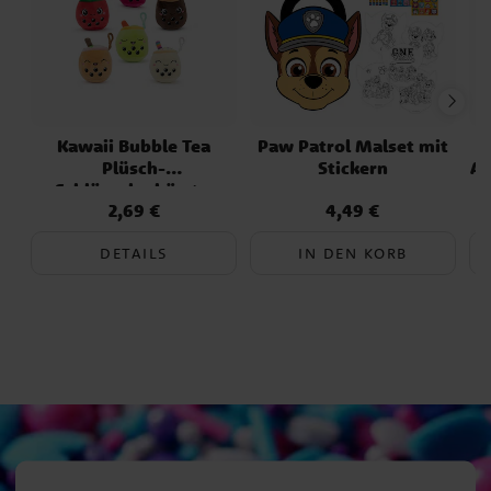
Kawaii Bubble Tea
Paw Patrol Malset mit
Plüsch-
Stickern
Ad
Schlüsselanhänger
2,69 €
4,49 €
Preis
:
2,69 €
Preis
:
4,49 €
DETAILS
IN DEN KORB