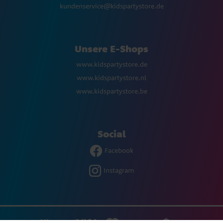
kundenservice@kidspartystore.de
Unsere E-Shops
www.kidspartystore.de
www.kidspartystore.nl
www.kidspartystore.be
Social
Facebook
Instagram