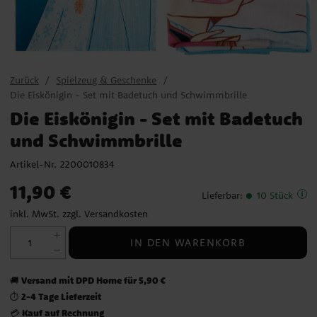
Zurück
Spielzeug & Geschenke
Die Eiskönigin - Set mit Badetuch und Schwimmbrille
Die Eiskönigin - Set mit Badetuch
und Schwimmbrille
Artikel-Nr.
2200010834
Preis
:
11,90 €
11,90 €
Lieferbar
:
10 Stück
inkl. MwSt. zzgl.
Versandkosten
IN DEN WARENKORB
Versand mit DPD Home für 5,90 €
🚚
2-4 Tage Lieferzeit
⏱️
Kauf auf Rechnung
💳