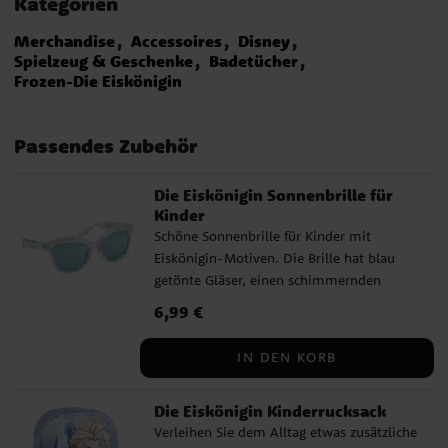
Kategorien
Merchandise
Accessoires
Disney
Spielzeug & Geschenke
Badetücher
Frozen-Die Eiskönigin
Passendes Zubehör
Die Eiskönigin Sonnenbrille für
Kinder
Schöne Sonnenbrille für Kinder mit
Eiskönigin-Motiven. Die Brille hat blau
getönte Gläser, einen schimmernden
Rahmen und dekorative Strassdetails, die
Preis
6,99 €
:
6,99 €
ihr einen luxuriöseren Touch verleihen. Sie
bietet UV400-Schutz vor den
IN DEN KORB
Sonnenstrahlen und ist perfekt für sonnige
Tage, Ausflüge und den Urlaub geeignet.
Die Eiskönigin Kinderrucksack
✔️ Sonnenbrille mit Eiskönigin-Motiv ✔️
Verleihen Sie dem Alltag etwas zusätzliche
Blau getönte Gläser ✔️ Schimmernder