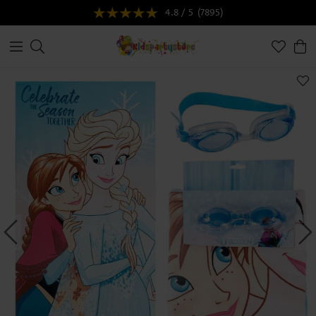
4.8 / 5
(7895)