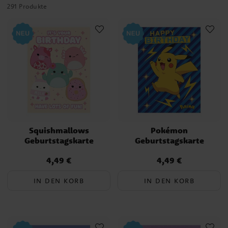
291 Produkte
Stöbern Sie jetzt durch unsere Geschenk-Kategorie und lassen Sie
sich inspirieren!
Squishmallows
Pokémon
Geburtstagskarte
Geburtstagskarte
4,49 €
4,49 €
Preis
:
4,49 €
Preis
:
4,49 €
IN DEN KORB
IN DEN KORB