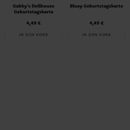
Gabby's Dollhouse
Bluey Geburtstagskarte
Geburtstagskarte
4,49 €
4,49 €
Preis
:
4,49 €
Preis
:
4,49 €
IN DEN KORB
IN DEN KORB