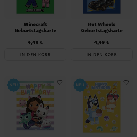
Minecraft
Hot Wheels
Geburtstagskarte
Geburtstagskarte
4,49 €
4,49 €
Preis
:
4,49 €
Preis
:
4,49 €
IN DEN KORB
IN DEN KORB