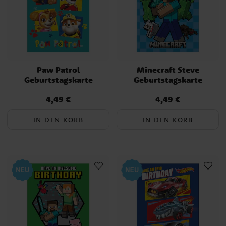
Paw Patrol
Minecraft Steve
Geburtstagskarte
Geburtstagskarte
4,49 €
4,49 €
Preis
:
4,49 €
Preis
:
4,49 €
IN DEN KORB
IN DEN KORB