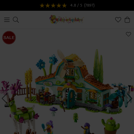
4.8 / 5
(7897)