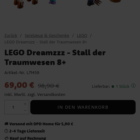
Zurück
Spielzeug & Geschenke
LEGO
LEGO Dreamzzz - Stall der Traumwesen 8+
LEGO Dreamzzz - Stall der
Traumwesen 8+
Artikel-Nr.
L71459
Aktueller Preis
:
69,00 €
Vorheriger Preis
:
98,90 €
69,00 €
98,90 €
Lieferbar
:
1 Stück
inkl. MwSt. zzgl.
Versandkosten
IN DEN WARENKORB
Versand mit DPD Home für 5,90 €
🚚
2-4 Tage Lieferzeit
⏱️
Kauf auf Rechnung
💳