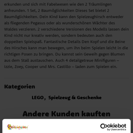
erkunden und sich mit Fabelwesen wie den 2 Träumlingen
anfreunden. 1 Set, 2 Baumöglichkeiten Dieses Set bietet 2
Baumöglichkeiten. Dein Kind kann den Spielzeughirsch entweder
als fliegenden Pegasus oder als wunderschönen Wächter des
Waldes verzieren. 2 verschiedene Versionen des Modells lassen dein
Kind nicht nur kreativ werden, sondern bedeuten auch den
doppelten Spielspaß. Fantastische Details Den Kopf und die Beine
des Hirsches kann man bewegen, um ihn beim Spielen leicht in die
richtigen Posen zu bringen. Du kannst sein Geweih gegen Blumen
aus dem Stall austauschen. Auch 4 detailgetreue Minifiguren –
Izzie, Zoey, Cooper und Mrs. Castillo – laden zum Spielen ein.
Kategorien
LEGO
Spielzeug & Geschenke
Andere Kunden kauften