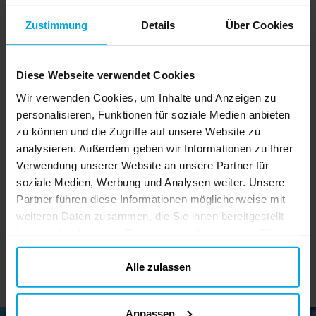
Zustimmung
Details
Über Cookies
Diese Webseite verwendet Cookies
Wir verwenden Cookies, um Inhalte und Anzeigen zu
personalisieren, Funktionen für soziale Medien anbieten
zu können und die Zugriffe auf unsere Website zu
Kawaii Bubble Tea
Paw Patrol Malset mit
analysieren. Außerdem geben wir Informationen zu Ihrer
Plüsch-
Stickern
Ad
Verwendung unserer Website an unsere Partner für
Schlüsselanhänger
2,69 €
4,49 €
Preis
:
2,69 €
Preis
:
4,49 €
soziale Medien, Werbung und Analysen weiter. Unsere
Partner führen diese Informationen möglicherweise mit
DETAILS
IN DEN KORB
weiteren Daten zusammen, die Sie ihnen bereitgestellt
haben oder die sie im Rahmen Ihrer Nutzung der Dienste
gesammelt haben. Ihre Einwilligung können Sie jederzeit.
ändern
Alle zulassen
Anpassen