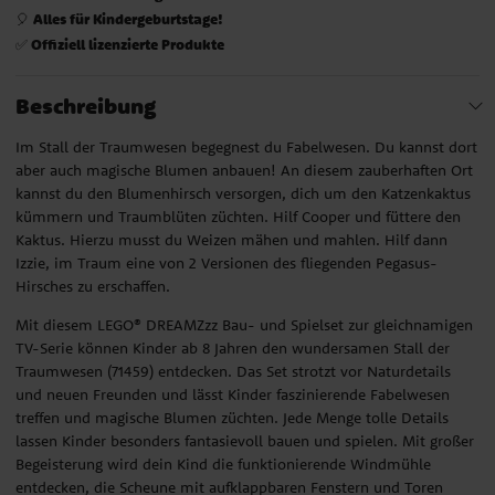
Alles für Kindergeburtstage!
🎈
Offiziell lizenzierte Produkte
✅
Beschreibung
Im Stall der Traumwesen begegnest du Fabelwesen. Du kannst dort
aber auch magische Blumen anbauen! An diesem zauberhaften Ort
kannst du den Blumenhirsch versorgen, dich um den Katzenkaktus
kümmern und Traumblüten züchten. Hilf Cooper und füttere den
Kaktus. Hierzu musst du Weizen mähen und mahlen. Hilf dann
Izzie, im Traum eine von 2 Versionen des fliegenden Pegasus-
Hirsches zu erschaffen.
Mit diesem LEGO® DREAMZzz Bau- und Spielset zur gleichnamigen
TV-Serie können Kinder ab 8 Jahren den wundersamen Stall der
Traumwesen (71459) entdecken. Das Set strotzt vor Naturdetails
und neuen Freunden und lässt Kinder faszinierende Fabelwesen
treffen und magische Blumen züchten. Jede Menge tolle Details
lassen Kinder besonders fantasievoll bauen und spielen. Mit großer
Begeisterung wird dein Kind die funktionierende Windmühle
entdecken, die Scheune mit aufklappbaren Fenstern und Toren