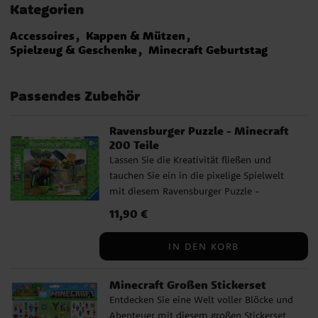
Kategorien
Accessoires
Kappen & Mützen
Spielzeug & Geschenke
Minecraft Geburtstag
Passendes Zubehör
Ravensburger Puzzle - Minecraft
200 Teile
Lassen Sie die Kreativität fließen und
tauchen Sie ein in die pixelige Spielwelt
mit diesem Ravensburger Puzzle -
Minecraft 200 Teile. Das Motiv ist voller
Preis
11,90 €
:
11,90 €
Action, wo Steve und Alex über eine
Landschaft mit Creepern und Schweinen
IN DEN KORB
fliegen - und spannende Details für alle
Fans des Spiels. Das Puzzle besteht aus
Minecraft Großen Stickerset
200 Teilen und misst 36 x 49 cm im
Entdecken Sie eine Welt voller Blöcke und
fertigen Zustand. Die Teile klicken einfach
Abenteuer mit diesem großen Stickerset
zusammen, was es zu einem angenehmen