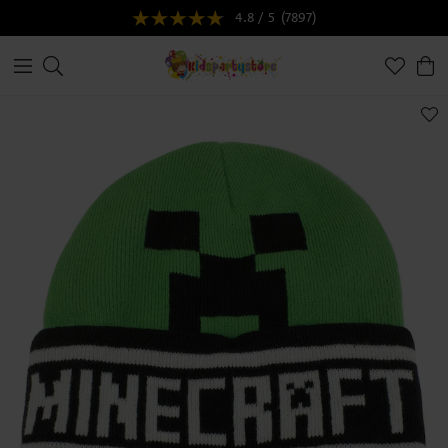
4.8 / 5
(7897)