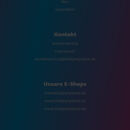
Neu
Inspiration
Kontakt
Kundenservice
Impressum
kundenservice@kidspartystore.de
Unsere E-Shops
www.kidspartystore.de
www.kidspartystore.nl
www.kidspartystore.be