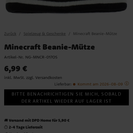
Zurück
Spielzeug & Geschenke
Minecraft Beanie-Mütze
Minecraft Beanie-Mütze
Artikel-Nr.
NG-MNCR-017OS
Preis
:
6,99 €
6,99 €
inkl. MwSt. zzgl.
Versandkosten
Lieferbar
:
Kommt am 2026-08-09
BITTE BENACHRICHTIGEN SIE MICH, SOBALD
DER ARTIKEL WIEDER AUF LAGER IST
Versand mit DPD Home für 5,90 €
🚚
2-4 Tage Lieferzeit
⏱️