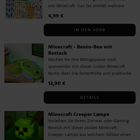
von Minecraft. Das Set enthält mehrere
und unterhaltsamen Erlebnis für
Bögen mit insgesamt 300 Motiven von
Minecraft-Fans macht.
Preis
4,99 €
:
4,99 €
Charakteren, Werkzeugen, Tieren und
Gegenständen aus dem Spiel. Ideal zum
IN DEN KORB
Basteln, für Notiz- oder Schulhefte oder
einfach zum Sammeln. ✔️ 300 Sticker
Minecraft - Bento-Box mit
verteilt auf mehrere Bögen ✔️ Mit
Besteck
Charakteren und Details aus der Welt von
Machen Sie Ihre Mittagspause noch
Minecraft ✔️ Offiziell lizenzierte Minecraft
spannender mit dieser coolen Minecraft
Produkt
Bento-Box! Die farbenfrohe und praktische
Brotdose ist perfekt für die Schule,
Preis
12,90 €
:
12,90 €
Ausflüge oder das Gaming-Zimmer zu
Hause. Die Box besteht aus robustem
DETAILS
Kunststoff und verfügt über eine praktische
Trennwand, damit Speisen getrennt
Minecraft Creeper Lampe
bleiben. Ein Besteckset aus Kunststoff –
Verleihen Sie Ihrem Zimmer oder Gaming-
Löffel und Gabel – ist im Lieferumfang
Bereich mit dieser coolen Minecraft-
enthalten. Auf dem Deckel sind bekannte
Creeper-Lampe aus weichem Silikon einen
Minecraft-Charaktere abgebildet. ✔️