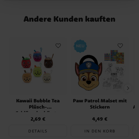
Andere Kunden kauften
Kawaii Bubble Tea
Paw Patrol Malset mit
Plüsch-
Stickern
Ad
Schlüsselanhänger
2,69 €
4,49 €
Preis
:
2,69 €
Preis
:
4,49 €
DETAILS
IN DEN KORB