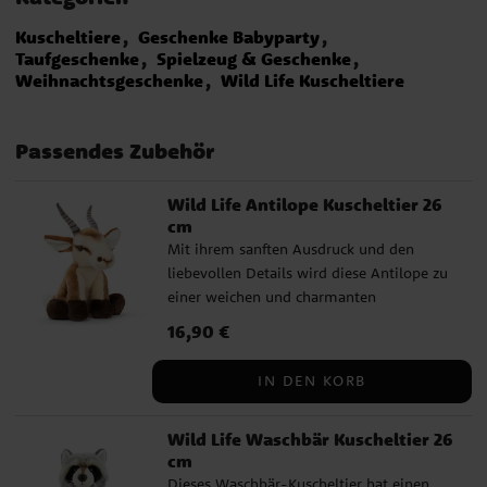
Kuscheltiere
Geschenke Babyparty
Taufgeschenke
Spielzeug & Geschenke
Weihnachtsgeschenke
Wild Life Kuscheltiere
Passendes Zubehör
Wild Life Antilope Kuscheltier 26
cm
Mit ihrem sanften Ausdruck und den
liebevollen Details wird diese Antilope zu
einer weichen und charmanten
Bereicherung für das Kinderzimmer. Ihr
Preis
16,90 €
:
16,90 €
naturgetreues Aussehen verleiht dem
Kuscheltier eine realistische Anmutung,
IN DEN KORB
die es sowohl als Spielgefährten als auch
als dekoratives Detail besonders
Wild Life Waschbär Kuscheltier 26
ansprechend macht. Dieses Kuscheltier
cm
eignet sich gleichermaßen gut für kleine
Dieses Waschbär-Kuscheltier hat einen