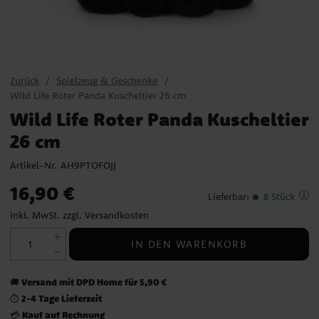
Zurück
Spielzeug & Geschenke
Wild Life Roter Panda Kuscheltier 26 cm
Wild Life Roter Panda Kuscheltier
26 cm
Artikel-Nr.
AH9PTOFOJJ
Preis
:
16,90 €
16,90 €
Lieferbar
:
8 Stück
inkl. MwSt. zzgl.
Versandkosten
IN DEN WARENKORB
Versand mit DPD Home für 5,90 €
🚚
2-4 Tage Lieferzeit
⏱️
Kauf auf Rechnung
💳