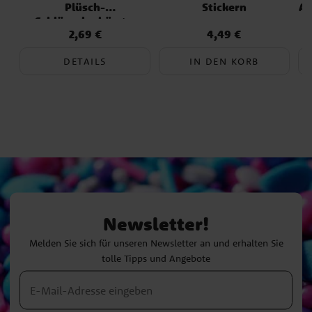
Plüsch-
Stickern
Ad
Schlüsselanhänger
2,69 €
4,49 €
Preis
:
2,69 €
Preis
:
4,49 €
DETAILS
IN DEN KORB
Newsletter!
Melden Sie sich für unseren Newsletter an und erhalten Sie
tolle Tipps und Angebote