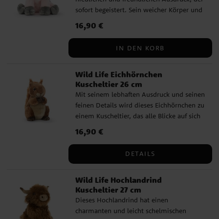
hoher Qualität ✓ Geeignet für Babys ab 0
sofort begeistert. Sein weicher Körper und
Monaten ✓ Größe: 25 cm
die feinen Details schaffen eine
Preis
16,90 €
:
16,90 €
wunderbare Kombination aus Verspieltheit
und Realismus. Als Geschenk wirkt es
IN DEN KORB
sowohl charmant als auch persönlich,
besonders zur Babyparty, Taufe oder wenn
Wild Life Eichhörnchen
man ein weiches Kuscheltier mit
Kuscheltier 26 cm
besonderem Charakter verschenken
Mit seinem lebhaften Ausdruck und seinen
möchte. ✓ Naturgetreues Kuscheltier von
feinen Details wird dieses Eichhörnchen zu
hoher Qualität ✓ Geeignet für Babys ab 0
einem Kuscheltier, das alle Blicke auf sich
Monaten ✓ Größe: 25 cm
zieht. Das naturgetreue Design besticht
Preis
16,90 €
:
16,90 €
und macht es zu einer wunderbaren Wahl
für Kinder, die Waldtiere lieben. Es eignet
DETAILS
sich gleichermaßen gut als weicher
Begleiter im Alltag wie als liebevolles
Wild Life Hochlandrind
Geschenk zur Taufe oder Babyparty,
Kuscheltier 27 cm
besonders wenn Sie etwas Besonderes und
Dieses Hochlandrind hat einen
doch sehr Niedliches auswählen möchten.
charmanten und leicht schelmischen
✔️ Naturgetreues Kuscheltier mit hoher