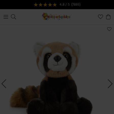
4.8 / 5
(7895)