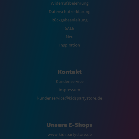
Widerrufsbelehrung
Datenschutzerklärung
Rückgabeanleitung
SALE
Neu
Inspiration
Kontakt
Kundenservice
Impressum
kundenservice@kidspartystore.de
Unsere E-Shops
www.kidspartystore.de