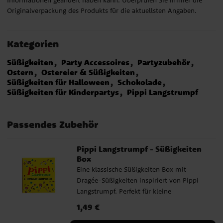
Originalverpackung des Produkts für die aktuellsten Angaben.
Kategorien
Süßigkeiten
Party Accessoires
Partyzubehör
Ostern
Ostereier & Süßigkeiten
Süßigkeiten für Halloween
Schokolade
Süßigkeiten für Kinderpartys
Pippi Langstrumpf
Passendes Zubehör
Pippi Langstrumpf - Süßigkeiten
Box
Eine klassische Süßigkeiten Box mit
Dragée-Süßigkeiten inspiriert von Pippi
Langstrumpf. Perfekt für kleine
Süßigkeitenliebhaber und Fans von Pippi.
Preis
1,49 €
:
1,49 €
Gewicht 20 Gramm. Inhaltsstoffe: Zucker,