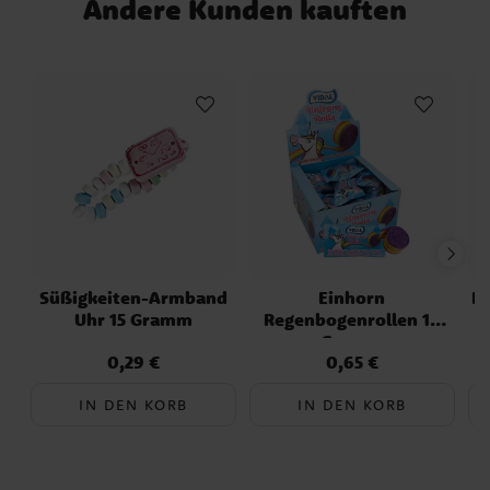
Andere Kunden kauften
Süßigkeiten-Armband
Einhorn
Pa
Uhr 15 Gramm
Regenbogenrollen 19
Gramm
0,29 €
0,65 €
Preis
:
0,29 €
Preis
:
0,65 €
IN DEN KORB
IN DEN KORB