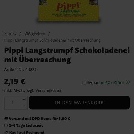
Zurück
Süßigkeiten
Pippi Langstrumpf Schokoladenei mit Überraschung
Pippi Langstrumpf Schokoladenei
mit Überraschung
Artikel-Nr.
44225
Preis
:
2,19 €
2,19 €
Lieferbar
:
30+ Stück
inkl. MwSt. zzgl.
Versandkosten
IN DEN WARENKORB
Versand mit DPD Home für 5,90 €
🚚
2-4 Tage Lieferzeit
⏱️
Kauf auf Rechnung
💳