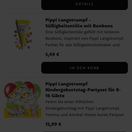
Glukosesirup (Weizen, glutenfrei), Stärke
DETAILS
(Mais), Wasser, Säuerungsmittel (E270,
E296, E330), Aromen, Salz, Farbstoffe
Pippi Langstrumpf -
(E120, E132, E133, E150a, E160a).
Süßigkeitentüte mit Bonbons
Eine Süßigkeitentüte gefüllt mit leckeren
Bonbons, inspiriert von Pippi Langstrumpf.
Perfekt für alle Süßigkeitenliebhaber und
Fans von Pippi. Wiegt 120 Gramm
Preis
5,49 €
:
5,49 €
Inhaltsstoffe: Glukosesirup, Zucker,
Kondensmilch, pflanzliches Fett (Shea,
IN DEN KORB
Kokos), Sirup, Kakaobutter, Milchpulver,
Kakaomasse, Molkepulver, Kakao,
Pippi Langstrumpf
Emulgatoren: Sonnenblumenlecithin,
Kindergeburtstag-Partyset für 8-
Sojalecithin, E471, Säureregulatoren:
16 Gäste
Apfelsäure, Zitronensäure, Lakritz,
Feiern Sie einen fröhlichen
Aromen, Pfefferminzöl, Kochsalz,
Kindergeburtstag mit Pippi Langstrumpf,
Natriumbikarbonat, Farbstoffe: E120, E153.
Tommy und Annika! Dieses bunte Partyset
enthält alles, was Sie für eine lustige und
Preis
15,99 €
:
15,99 €
fantasievolle Feier benötigen. Teller,