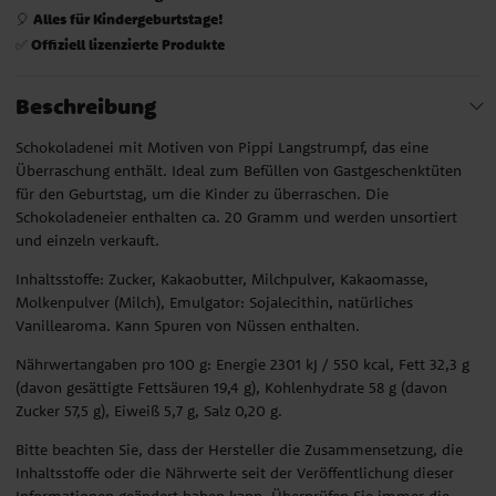
Alles für Kindergeburtstage!
🎈
Offiziell lizenzierte Produkte
✅
Beschreibung
Schokoladenei mit Motiven von Pippi Langstrumpf, das eine
Überraschung enthält. Ideal zum Befüllen von Gastgeschenktüten
für den Geburtstag, um die Kinder zu überraschen. Die
Schokoladeneier enthalten ca. 20 Gramm und werden unsortiert
und einzeln verkauft.
Inhaltsstoffe: Zucker, Kakaobutter, Milchpulver, Kakaomasse,
Molkenpulver (Milch), Emulgator: Sojalecithin, natürliches
Vanillearoma. Kann Spuren von Nüssen enthalten.
Nährwertangaben pro 100 g: Energie 2301 kJ / 550 kcal, Fett 32,3 g
(davon gesättigte Fettsäuren 19,4 g), Kohlenhydrate 58 g (davon
Zucker 57,5 g), Eiweiß 5,7 g, Salz 0,20 g.
Bitte beachten Sie, dass der Hersteller die Zusammensetzung, die
Inhaltsstoffe oder die Nährwerte seit der Veröffentlichung dieser
Informationen geändert haben kann. Überprüfen Sie immer die