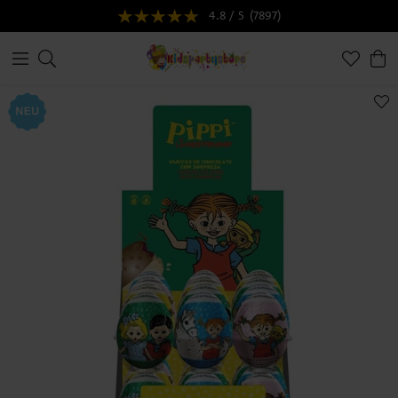
4.8 / 5
(7897)