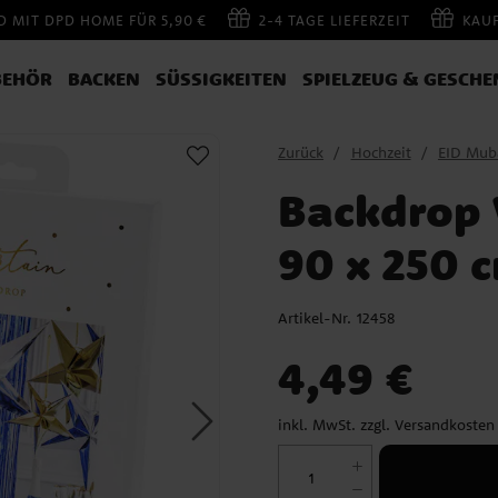
 MIT DPD HOME FÜR 5,90 €
2-4 TAGE LIEFERZEIT
KAU
BEHÖR
BACKEN
SÜSSIGKEITEN
SPIELZEUG & GESCHE
Zurück
Hochzeit
EID Mub
Backdrop 
90 x 250 
Artikel-Nr.
12458
Preis
:
4,49 €
4,49 €
inkl. MwSt. zzgl.
Versandkosten