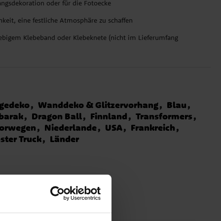
angsdekoration oder für die Fotoecke
keit, eine festliche Atmosphäre zu schaffen
iebigem Klebeband oder Klebeknete (nicht im Lieferumfang
gedeko
Wanddeko & Glitzervorhang
Blau
barak
Dragon Ball
Finnland
Transformers
orwegen
Niederlande
USA
Frankreich
ter Truck
Länder
n