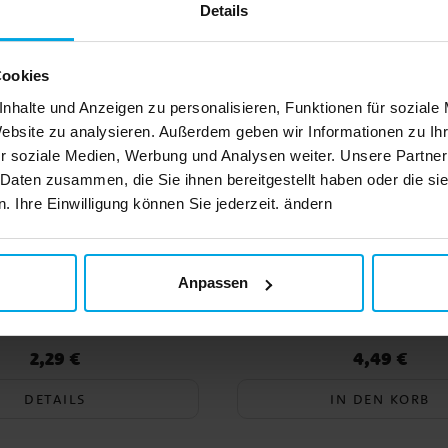
Details
Cookies
nhalte und Anzeigen zu personalisieren, Funktionen für soziale
Website zu analysieren. Außerdem geben wir Informationen zu I
r soziale Medien, Werbung und Analysen weiter. Unsere Partner
 Daten zusammen, die Sie ihnen bereitgestellt haben oder die s
 Ihre Einwilligung können Sie jederzeit. ändern
Anpassen
kerze Gold Metallic
Backdrop Vorhang Dunke
x 240 cm
2,29 €
4,49 €
Preis
:
2,29 €
Preis
:
4,49 €
DETAILS
IN DEN KORB