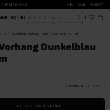
F AUF RECHNUNG
NEU
SALE
KONTAKT
NKE
HOCHZEIT
KOSTÜME
arak
Backdrop Vorhang Dunkelblau 90 x 250 cm
Vorhang Dunkelblau
cm
Lieferbar
:
30+ Stück
IN DEN WARENKORB