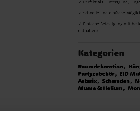
✓ Perfekt als Hintergrund, Eing
✓ Schnelle und einfache Möglich
✓ Einfache Befestigung mit bel
enthalten)
Kategorien
Raumdekoration
Hän
Partyzubehör
EID Mu
Asterix
Schweden
N
Musse & Helium
Mons
Andere Kunden kaufte