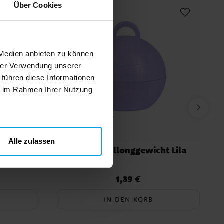
Über Cookies
 Medien anbieten zu können
hrer Verwendung unserer
 führen diese Informationen
ie im Rahmen Ihrer Nutzung
Alle zulassen
llila 100
Bubble Ballonggewicht Lila
1,39 €
Preis
:
1,39 €
IN DEN KORB