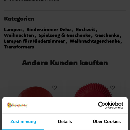
Kategorien
Lampen
Kinderzimmer Deko
Hochzeit
Weihnachten
Spielzeug & Geschenke
Geschenke
Lampen fürs Kinderzimmer
Weihnachtsgeschenke
Transformers
Andere Kunden kauften
Zustimmung
Details
Über Cookies