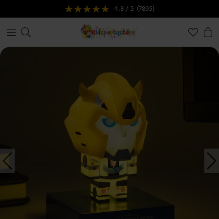
4.8 / 5
(7895)