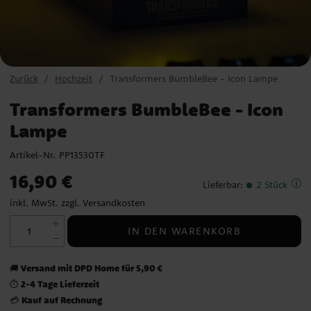
Zurück
Hochzeit
Transformers BumbleBee - Icon Lampe
Transformers BumbleBee - Icon
Lampe
Artikel-Nr.
PP13530TF
Preis
:
16,90 €
16,90 €
Lieferbar
:
2 Stück
inkl. MwSt. zzgl.
Versandkosten
IN DEN WARENKORB
Versand mit DPD Home für 5,90 €
🚚
2-4 Tage Lieferzeit
⏱️
Kauf auf Rechnung
💳