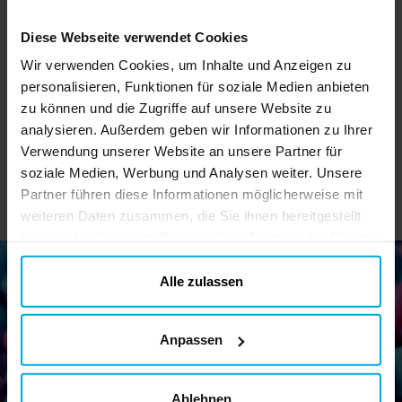
FunCakes - Tortenplatte
Muffinförmchen - Rot
Diese Webseite verwendet Cookies
rund Rot 30,5 cm
50er-Pack
Wir verwenden Cookies, um Inhalte und Anzeigen zu
5,90 €
3,90 €
Preis
:
5,90 €
Preis
:
3,90 €
personalisieren, Funktionen für soziale Medien anbieten
zu können und die Zugriffe auf unsere Website zu
IN DEN KORB
IN DEN KORB
analysieren. Außerdem geben wir Informationen zu Ihrer
Verwendung unserer Website an unsere Partner für
soziale Medien, Werbung und Analysen weiter. Unsere
Partner führen diese Informationen möglicherweise mit
weiteren Daten zusammen, die Sie ihnen bereitgestellt
haben oder die sie im Rahmen Ihrer Nutzung der Dienste
gesammelt haben. Ihre Einwilligung können Sie jederzeit.
ändern
Alle zulassen
Newsletter!
Anpassen
Melden Sie sich für unseren Newsletter an und erhalten Sie
tolle Tipps und Angebote
Ablehnen