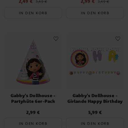
2,49 €
2,99 €
Aktueller Preis
:
Aktueller Preis
:
3,49 €
3,49 €
2,49 €
Vorheriger Preis
:
3,49 €
2,99 €
Vorheriger Preis
:
3,49 €
IN DEN KORB
IN DEN KORB
Gabby's Dollhouse -
Gabby's Dollhouse -
Partyhüte 6er-Pack
Girlande Happy Birthday
2,99 €
5,99 €
Preis
:
2,99 €
Preis
:
5,99 €
IN DEN KORB
IN DEN KORB