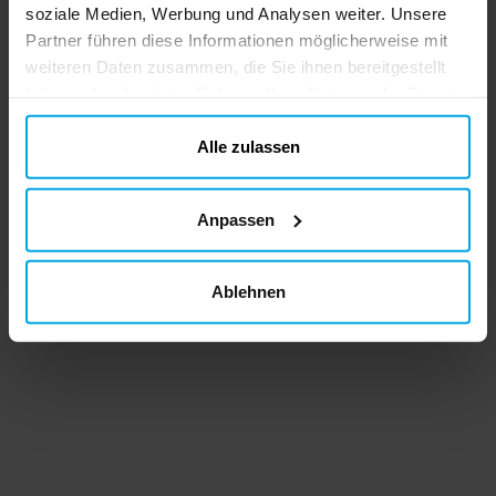
soziale Medien, Werbung und Analysen weiter. Unsere
Partner führen diese Informationen möglicherweise mit
weiteren Daten zusammen, die Sie ihnen bereitgestellt
haben oder die sie im Rahmen Ihrer Nutzung der Dienste
gesammelt haben. Ihre Einwilligung können Sie jederzeit.
ändern
Alle zulassen
Anpassen
Ablehnen