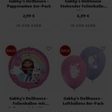
Gabby’s Dollhouse -
Gabby's Dollhouse
Pappmasken 6er-Pack
Stehender Folienballon
104 cm
2,99 €
6,99 €
Preis
:
2,99 €
Preis
:
6,99 €
IN DEN KORB
IN DEN KORB
Gabby's Dollhouse -
Gabby's Dollhouse -
Folienballon mit
Luftballons 8er-Pack
Ballongewicht 46 cm