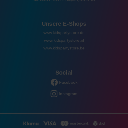
Unsere E-Shops
www.kidspartystore.de
www.kidspartystore.nl
www.kidspartystore.be
Social
Facebook
Instagram