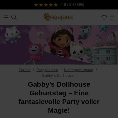
4.8 / 5
(7895)
Zurück
Partythemen
Kindergeburtstag
Gabby's Dollhouse
Gabby’s Dollhouse
Geburtstag – Eine
fantasievolle Party voller
Magie!