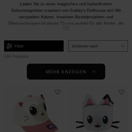
Laden Sie zu einer magischen und farbenfrohen
Geburtstagsfeier inspiriert von Gabby’s Dollhouse ein! Mit
verspielten Katzen, kreativen Bastelprojekten und
Überraschungen ist dieses Thema perfekt für alle Kinder, die
Fantasie, Abenteuer und eine Welt voller Spaß lieben.
Verwandeln Sie die Feier in ein katzastisches Abenteuer mit
Filter
Sortieren nach
Dekorationen in Pastellfarben und Motiven von Gabby und ihren
Katzenfreunden. Decken Sie den Tisch mit Tellern, Bechern und
166 Produkte
Servietten, die mit Gabby, Pandy Paws und den anderen
Charakteren verziert sind, und ergänzen Sie die Dekoration mit
MEHR ANZEIGEN
Luftballons, Wimpelketten und funkelndem Konfetti für eine
spielerische und gemütliche Partyatmosphäre.
Für kleine Bäcker gibt es auch Tortendekorationen,
Muffinförmchen und Keksformen im Gabby’s Dollhouse-Stil,
perfekt für fantasievolle Torten oder kleine Kekse in Form von
Pfotenabdrücken und Katzenohren.
Eine Gabby’s Dollhouse-Mottoparty ist nicht komplett ohne eine
kreative Aktivität. Lassen Sie die Kinder ihre eigenen