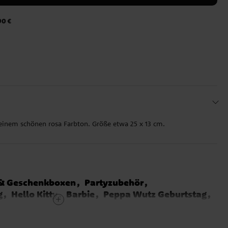
90 €
 einem schönen rosa Farbton. Größe etwa 25 x 13 cm.
 & Geschenkboxen
Partyzubehör
g
Hello Kitty
Barbie
Peppa Wutz Geburtstag
Tina
Bangoberry
Mascha und der Bär
Gabby's Dollhouse
Kawaii Party
Babyparty