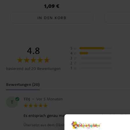
1,09 €
Preis
:
1,09 €
IN DEN KORB
4.8
5
☆
4
☆
3
☆
2
☆
1
☆
basierend auf 20 Bewertungen
Bewertungen (20)
TDJ
•
Vor 5 Monaten
T
Es entsprach genau meinen Erwartungen anhand der Bilder
Übersetzt aus dem Dänischen
•
Auf Originalsprache anzeigen