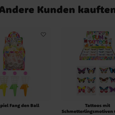
Themen
Ice Cream Pa
Andere Kunden kaufte
Partygeschirr Babypar
Party Accessoires
piel Fang den Ball
Tattoos mit
Schmetterlingsmotiven 