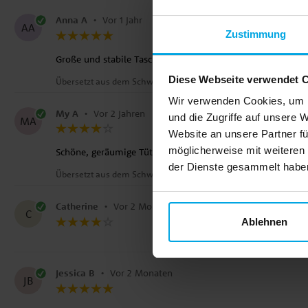
Anna A
•
Vor 1 Jahr
AA
Zustimmung
Große und stabile Taschen!
Diese Webseite verwendet 
Übersetzt aus dem Schwedischen
•
Auf Originalsprache anzei
Wir verwenden Cookies, um I
My A
•
Vor 2 Jahren
und die Zugriffe auf unsere 
MA
Website an unsere Partner fü
möglicherweise mit weiteren
Schöne, geräumige Tüten. Das Papier ist etwas dünn.
der Dienste gesammelt haben.
Übersetzt aus dem Schwedischen
•
Auf Originalsprache anzei
Catherine
•
Vor 2 Monaten
C
Ablehnen
Jessica B
•
Vor 2 Monaten
JB