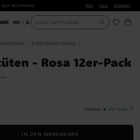
F AUF RECHNUNG
NEU
SALE
KONTAKT
NKE
HOCHZEIT
KOSTÜME
ergeburtstag
K-Pop Demon Hunters
k
üten - Rosa 12er-Pack
onen
Lieferbar
:
30+ Stück
IN DEN WARENKORB