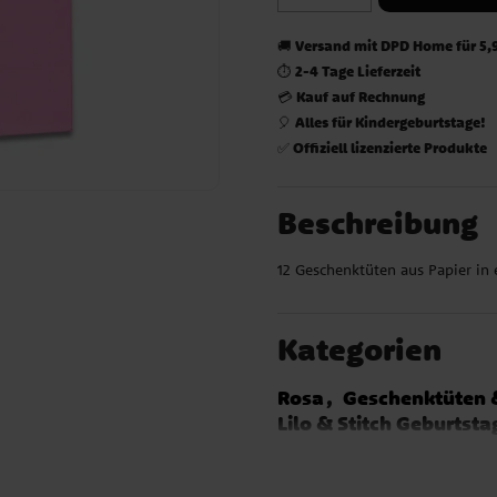
Versand mit DPD Home für 5,
🚚
2-4 Tage Lieferzeit
⏱️
Kauf auf Rechnung
💳
Alles für Kindergeburtstage!
🎈
Offiziell lizenzierte Produkte
✅
Beschreibung
12 Geschenktüten aus Papier in
Kategorien
Rosa
Geschenktüten
Lilo & Stitch Geburtsta
Monster High
Bibi & 
K-Pop Demon Hunters