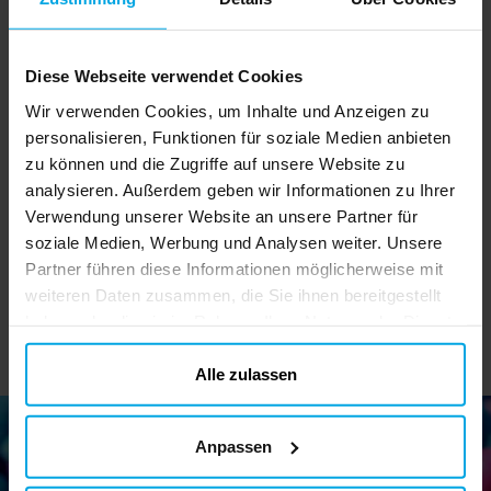
Diese Webseite verwendet Cookies
Wir verwenden Cookies, um Inhalte und Anzeigen zu
Wasserpistole 10 cm
Ballspiel Fang den Ball
personalisieren, Funktionen für soziale Medien anbieten
Sc
zu können und die Zugriffe auf unsere Website zu
analysieren. Außerdem geben wir Informationen zu Ihrer
1,09 €
0,99 €
Preis
:
1,09 €
Preis
:
0,99 €
Verwendung unserer Website an unsere Partner für
soziale Medien, Werbung und Analysen weiter. Unsere
IN DEN KORB
IN DEN KORB
Partner führen diese Informationen möglicherweise mit
weiteren Daten zusammen, die Sie ihnen bereitgestellt
haben oder die sie im Rahmen Ihrer Nutzung der Dienste
gesammelt haben. Ihre Einwilligung können Sie jederzeit.
ändern
Alle zulassen
Anpassen