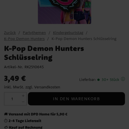
Zurück
Partythemen
Kindergeburtstag
K-Pop Demon Hunters
K-Pop Demon Hunters Schlüsselring
K-Pop Demon Hunters
Schlüsselring
Artikel-Nr.
RK2510645
Preis
:
3,49 €
3,49 €
Lieferbar
:
30+ Stück
inkl. MwSt. zzgl.
Versandkosten
IN DEN WARENKORB
Versand mit DPD Home für 5,90 €
🚚
2-4 Tage Lieferzeit
⏱️
Kauf auf Rechnung
💳