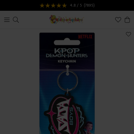
4.8 / 5
(7895)