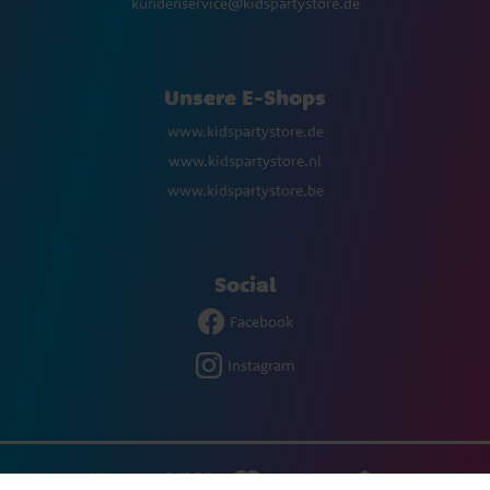
kundenservice@kidspartystore.de
Unsere E-Shops
www.kidspartystore.de
www.kidspartystore.nl
www.kidspartystore.be
Social
Facebook
Instagram