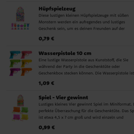
Überraschung auf Kindergeburtstagen oder als
unter 3 Jahren geeignet.
Hüpfspielzeug
Geschenk. Größe ca. 5 cm. Wird unsortiert und einz
Diese lustigen kleinen Hüpfspielzeuge mit süßen
verkauft. Nicht geeignet für Kinder unter 3 Jahren.
Monstern werden ein aufregendes und lustiges
Geschenk sein, um es deinen Freunden auf der
Kinderparty zu geben. Das Spielzeug gibt es in sech
Preis
:
0,79 €
0,79 €
verschiedenen Farben, aber sie werden einzeln und
unsortiert verkauft, so dass es eine Überraschung is
Wasserpistole 10 cm
welche Sie bekommen. Sie sind 4-5 cm hoch.
Eine lustige Wasserpistole aus Kunststoff, die Sie
während der Party in die Geschenktüte oder
Geschenkbox stecken können. Die Wasserpistole ist
etwa 10 x 7 cm groß und in verschiedenen Farben
Preis
:
1,09 €
1,09 €
erhältlich. Wird unsortiert und einzeln verkauft.
Spiel - Vier gewinnt
Lustiges kleines Vier gewinnt Spiel im Miniformat. 
perfekte Überraschung für die Geschenktüte. Das Sp
ist etwa 4,5 x 7 cm groß und wird einzeln und
unsortiert verkauft. Es ist in 4 verschiedenen Farbe
Preis
:
0,99 €
0,99 €
erhältlich.