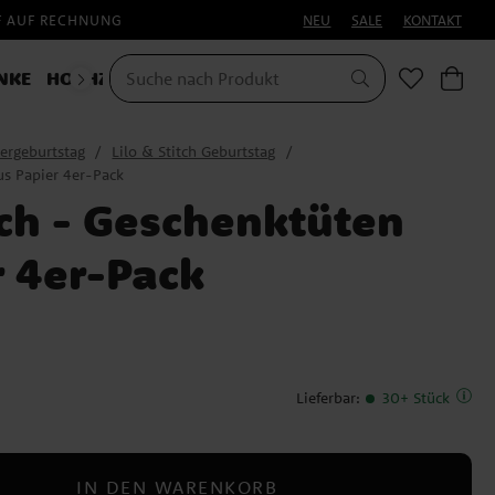
F AUF RECHNUNG
NEU
SALE
KONTAKT
NKE
HOCHZEIT
KOSTÜME
ergeburtstag
Lilo & Stitch Geburtstag
us Papier 4er-Pack
tch - Geschenktüten
r 4er-Pack
Lieferbar
:
30+ Stück
IN DEN WARENKORB