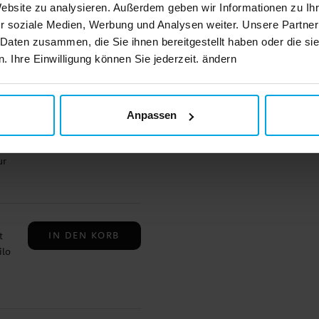
Website zu analysieren. Außerdem geben wir Informationen zu I
IN DEN KORB
r soziale Medien, Werbung und Analysen weiter. Unsere Partner
ll
in
 Daten zusammen, die Sie ihnen bereitgestellt haben oder die s
 Ihre Einwilligung können Sie jederzeit. ändern
ech
n
Anpassen
IN DEN KORB
ur
it
l
tes
 aus
IN DEN KORB
t
ilo
ilo
in
n
e