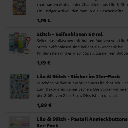
Aromen, Glukose, Emulgator (Sojalecithin), Stärke,
charmanten Motiven der Charaktere aus Lilo & Stit
übertragen. Verschwindet nach ein paar Tagen. Kan
Fruchtsaft (Zitrone, Himbeere, Kirsche, Brombeere,
Ein lustiger Artikel, den man in die Geschenktüte
mit Babyöl von der Haut entfernt werden.
Ananas, schwarze Johannisbeere, Erdbeere, Orange)
stecken und an Freunde auf einer Geburtstagsparty
Preis
:
1,79 €
1,79 €
Dextrin, Farbstoffe (Curcumin, Karmin,
verschenken kann.
Paprikaoleoresin, Anthocyane, Rote Beete, Beta-ap
8-Carotenal, Beta-Carotin), Geliermittel
Stitch - Seifenblasen 60 ml
(Gummiarabikum), Antioxidationsmittel (BHT),
Seifenblasenflaschen mit bunten Motiven von Lilo 
Überzugsmittel (Schellack, Carnaubawachs). Kann
Stitch. Seifenblasen sind beliebt als Geschenk bei
Spuren von Soja enthalten. Nährwerte pro 100 g:
Kinderfesten und es macht Spaß, zusammen Bubbl
Energie 1636 kJ / 391 kcal, Fett 0,1 g (davon gesättig
blasen. Der Preis ist pro Stück und die Flasche enth
Preis
:
1,19 €
1,19 €
Fettsäuren 0,1 g), Kohlenhydrate 98,0 g (davon Zuck
60 ml.
54,7 g), Ballaststoffe 0,7 g, Eiweiß 0,0 g, Salz 0,5 g.
Lilo & Stitch - Sticker im 21er-Pack
Netto­gewicht: 45 Gramm
21 schöne Sticker mit Motiven aus Lilo & Stitch. Per
zum Dekorieren deiner Sachen. Die Sticker variieren
der Größe von 2 bis 7 cm. Dies ist ein offiziell
lizenziertes Produkt.
Preis
:
1,89 €
1,89 €
Lilo & Stitch - Pastell Ansteckbuttons
5er-Pack