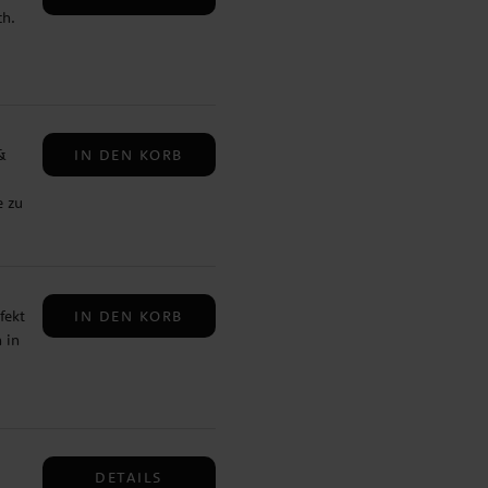
ch.
n
,
o-
IN DEN KORB
&
e zu
te
ält
er
IN DEN KORB
fekt
 in
DETAILS