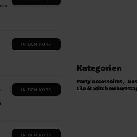
inen
rze
e
one,
n
5
IN DEN KORB
cal,
tage
Kategorien
offe
für
Party Accessoires
Ges
ng
 0,1
Lilo & Stitch Geburtsta
IN DEN KORB
.
ose,
e
eite
it
ie
,
IN DEN KORB
Haut