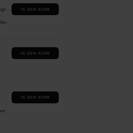
️ 25
IN DEN KORB
ign
pro
oßen
ert
IN DEN KORB
6 kJ
s
d
hre
IN DEN KORB
ere
,
r
ls
r