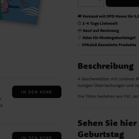
Versand mit DPD Home für 5,
🚚
2-4 Tage Lieferzeit
⏱️
Kauf auf Rechnung
💳
Alles für Kindergeburtstage!
🎈
Offiziell lizenzierte Produkte
✅
Beschreibung
4 Geschenktüten mit schönen Mo
lustigen Überraschungen und ver
IN DEN KORB
Die Tüten bestehen aus FSC-zer
r
kt
ung
Sehen Sie hier 
oxen
Geburtstag
IN DEN KORB