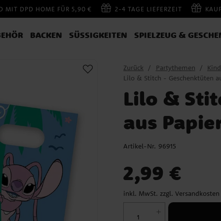
 MIT DPD HOME FÜR 5,90 €
2-4 TAGE LIEFERZEIT
KAU
BEHÖR
BACKEN
SÜSSIGKEITEN
SPIELZEUG & GESCHE
Zurück
Partythemen
Kind
Lilo & Stitch - Geschenktüten a
Lilo & Sti
aus Papie
Artikel-Nr.
96915
Preis
:
2,99 €
2,99 €
inkl. MwSt. zzgl.
Versandkosten