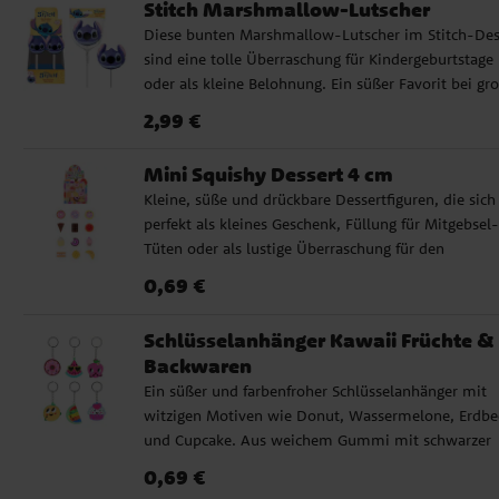
Stitch Marshmallow-Lutscher
oder als kleine Geschenkidee für alle Stitch-Fans. ✔
Diese bunten Marshmallow-Lutscher im Stitch-Des
Radiergummis in verschiedenen Designs ✔️ Größe 
sind eine tolle Überraschung für Kindergeburtstage
Radiergummi: ca. 2,3 x 3 x 2,4 cm ✔️ Offiziell
oder als kleine Belohnung. Ein süßer Favorit bei gr
lizenziertes Produkt
und kleinen Stitch-Fans! Die Lutscher werden sorti
Preis
:
2,99 €
2,99 €
und einzeln verkauft. Zutaten: Maissirup, Zucker,
Wasser, Geliermittel, Gelatine (Nuss), Maisstärke,
Mini Squishy Dessert 4 cm
Aromen, Erdbeeren, Farbstoffe: E162, E162a, E153,
Kleine, süße und drückbare Dessertfiguren, die sich
Spirulina-Extrakt. Nährwerte pro 100 g: Energie 163
perfekt als kleines Geschenk, Füllung für Mitgebsel-
/ 391 kcal, Fett 0,1 g (davon gesättigt 0,1 g),
Tüten oder als lustige Überraschung für den
Kohlenhydrate 98,0 g (davon Zucker 54,7 g),
Kindergeburtstag eignen. Im Sortiment finden Sie
Ballaststoffe 0,7 g, Eiweiß 0,0 g, Salz 0,5 g.
Preis
:
0,69 €
0,69 €
Motive wie Donut, Cupcake, Waffel, Schokolade, Ei
Nettogewicht: 45 Gramm
und andere farbenfrohe Leckereien. Die Figuren sin
Schlüsselanhänger Kawaii Früchte &
weich zum Drücken und nehmen langsam wieder i
Backwaren
Form an, was sie sowohl zum Spielen als auch zum
Ein süßer und farbenfroher Schlüsselanhänger mit
Sammeln lustig macht. Ein süßes kleines Detail für
witzigen Motiven wie Donut, Wassermelone, Erdbe
Kinder, die Squishy-Spielzeuge, Minifiguren und
und Cupcake. Aus weichem Gummi mit schwarzer
niedliche kleine Dinge mögen. Die Figuren werden
Rückseite und Metallring, der einfach an Schlüsseln
unsortiert und einzeln verkauft. Welche Dessertfigu
Preis
:
0,69 €
0,69 €
Taschen oder Rucksäcken zu befestigen ist. Perfekt a
Sie erhalten, ist eine Überraschung. Nicht für Kinde