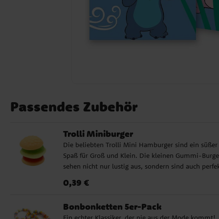
Passendes Zubehör
Trolli Miniburger
Die beliebten Trolli Mini Hamburger sind ein süßer
Spaß für Groß und Klein. Die kleinen Gummi-Burge
sehen nicht nur lustig aus, sondern sind auch perfe
für Geschenktüten, Partyboxen oder als bunte Füll
Preis
:
0,39 €
0,39 €
für eine Piñata. ✔ Lustige Hamburger-Form aus
Fruchtgummi ✔ Perfekt für Geschenktüten, Partyb
Bonbonketten 5er-Pack
& Piñatas ✔ Beliebt bei Kindern und Erwachsenen
Ein echter Klassiker, der nie aus der Mode kommt!