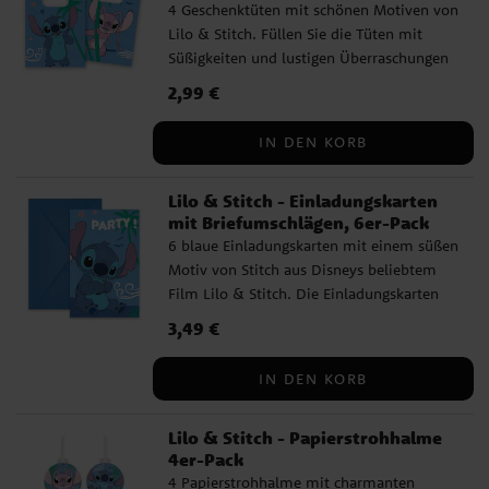
4 Geschenktüten mit schönen Motiven von
Lilo & Stitch. Füllen Sie die Tüten mit
Süßigkeiten und lustigen Überraschungen
und verteilen Sie sie anschließend an die
Preis
2,99 €
:
2,99 €
Gäste Ihrer Kinderparty. Die Tüten
bestehen aus FSC-zertifiziertem Papier
IN DEN KORB
und haben eine Größe von etwa 22 x 13
cm.
Lilo & Stitch - Einladungskarten
mit Briefumschlägen, 6er-Pack
6 blaue Einladungskarten mit einem süßen
Motiv von Stitch aus Disneys beliebtem
Film Lilo & Stitch. Die Einladungskarten
sind 14 x 8 cm groß und die Verpackung
Preis
3,49 €
:
3,49 €
enthält auch 6 blaue Briefumschlägen.
IN DEN KORB
Lilo & Stitch - Papierstrohhalme
4er-Pack
4 Papierstrohhalme mit charmanten