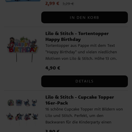
Servietten haben 2 Lagen und sind
Aktueller Preis
2,99 €
:
2,99 €
Vorheriger Preis
:
3,29 €
aufgefaltet 33 x 33 cm groß.
3,29 €
IN DEN KORB
Lilo & Stitch - Tortentopper
Happy Birthday
Tortentopper aus Pappe mit dem Text
"Happy Birthday" und vielen niedlichen
Motiven von Lilo & Stitch. Höhe 13 cm.
Preis
4,90 €
:
4,90 €
DETAILS
Lilo & Stitch - Cupcake Topper
16er-Pack
16 schöne Cupcake Topper mit Bildern von
Lilo und Stitch. Perfekt, um den
Backwaren für die Kinderparty einen
Aloha-Touch zu verleihen. Die Größe
Preis
3,90 €
:
3,90 €