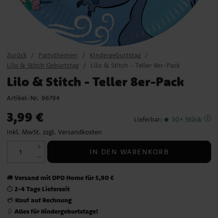
Zurück
Partythemen
Kindergeburtstag
Lilo & Stitch Geburtstag
Lilo & Stitch - Teller 8er-Pack
Lilo & Stitch - Teller 8er-Pack
Artikel-Nr.
96794
Preis
:
3,99 €
3,99 €
Lieferbar
:
30+ Stück
inkl. MwSt. zzgl.
Versandkosten
IN DEN WARENKORB
Versand mit DPD Home für 5,90 €
🚚
2-4 Tage Lieferzeit
⏱️
Kauf auf Rechnung
💳
Alles für Kindergeburtstage!
🎈