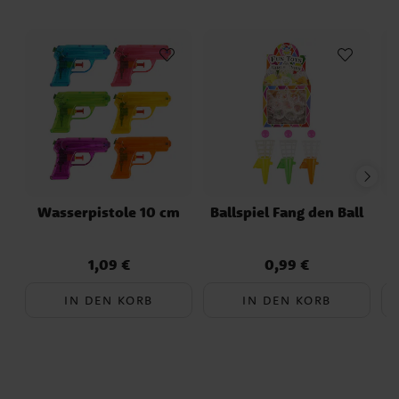
Fassungsvermögen von 250 ml ist auch
ein perfektes Geschenk für kleine Lilo &
Stitch Fans, aus dem sie ihr
Lieblingsgetränk genießen können.
Verkauft im 4er-Pack.
Wasserpistole 10 cm
Ballspiel Fang den Ball
1,09 €
0,99 €
Preis
:
1,09 €
Preis
:
0,99 €
IN DEN KORB
IN DEN KORB