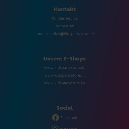
Kontakt
Kundenservice
Impressum
kundenservice@kidspartystore.de
Unsere E-Shops
www.kidspartystore.de
www.kidspartystore.nl
www.kidspartystore.be
Social
Facebook
Instagram