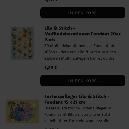
variiert zwischen 8 und 10 cm in der Höhe.
IN DEN KORB
Lilo & Stitch -
Muffindekorationen Fondant 20er
Pack
20 Muffindekorationen aus Fondant mit
süßen Bildern von Lilo & Stitch. Mit den
essbaren Muffinauflegern kannst du die
Cupcakes oder Geburtstagstorte hübsch
Preis
3,29 €
:
3,29 €
dekorieren. Die Muffinaufleger haben
einen Durchmesser von etwa 3,4 cm und
IN DEN KORB
können direkt auf die Muffins gelegt
werden. Mit Süßungsmitteln. Zutaten:
Tortenaufleger Lilo & Stitch -
Stärke, Süßungsmittel: E965, E955,
Fondant 15 x 21 cm
Stabilisatoren: E460i, Maltodextrin,
Dieses quadratische Tortenaufleger in
Feuchthaltemittel: E422, Stabilisatoren:
Fondant mit Bildern von Lilo & Stitch
E414, E466, Emulgator: E433, Aromen,
verleiht Ihrer Torte ein wunderschönes
Konservierungsstoffe: E330, E202,
Aussehen! Der Tortenaufleger kann direkt
Farbstoffe: E102, E122, E133, E151. Farbstoffe