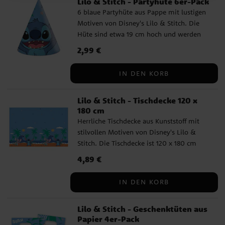
Lilo & Stitch - Partyhüte 6er-Pack
Ballongewicht, einen Strohhalm und eine
etwa 1,5 Meter lange Schnur.
6 blaue Partyhüte aus Pappe mit lustigen
Motiven von Disney's Lilo & Stitch. Die
Hüte sind etwa 19 cm hoch und werden
mit einem Gummiband befestigt.
Preis
2,99 €
:
2,99 €
IN DEN KORB
Lilo & Stitch - Tischdecke 120 x
180 cm
Herrliche Tischdecke aus Kunststoff mit
stilvollen Motiven von Disney's Lilo &
Stitch. Die Tischdecke ist 120 x 180 cm
groß.
Preis
4,89 €
:
4,89 €
IN DEN KORB
Lilo & Stitch - Geschenktüten aus
Papier 4er-Pack