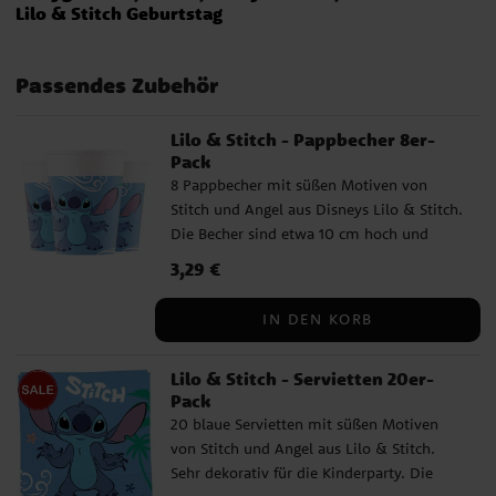
Lilo & Stitch Geburtstag
Passendes Zubehör
Lilo & Stitch - Pappbecher 8er-
Pack
8 Pappbecher mit süßen Motiven von
Stitch und Angel aus Disneys Lilo & Stitch.
Die Becher sind etwa 10 cm hoch und
fassen etwa 200 ml.
Preis
3,29 €
:
3,29 €
IN DEN KORB
Lilo & Stitch - Servietten 20er-
Pack
20 blaue Servietten mit süßen Motiven
von Stitch und Angel aus Lilo & Stitch.
Sehr dekorativ für die Kinderparty. Die