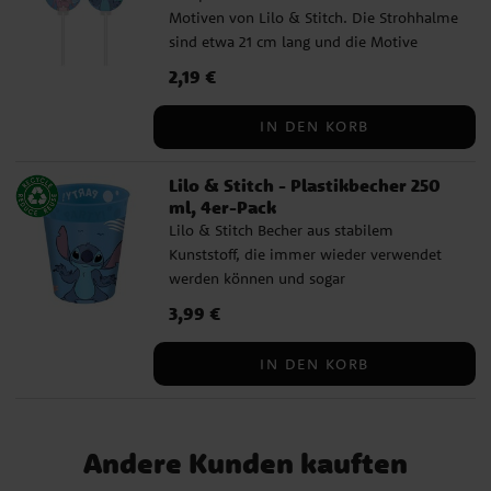
Motiven von Lilo & Stitch. Die Strohhalme
sind etwa 21 cm lang und die Motive
haben einen Durchmesser von etwa 6,5
Preis
2,19 €
:
2,19 €
cm.
IN DEN KORB
Lilo & Stitch - Plastikbecher 250
ml, 4er-Pack
Lilo & Stitch Becher aus stabilem
Kunststoff, die immer wieder verwendet
werden können und sogar
spülmaschinenfest sind. Der Becher ist
Preis
3,99 €
:
3,99 €
eine lustige und originelle Alternative zu
einer klassischen Partytüte und kann mit
IN DEN KORB
Süßigkeiten, Snacks und einem kleinen
Spielzeug gefüllt werden. Das Beste daran:
Die Gäste können den Becher als
Erinnerung an die Party mit nach Hause
Andere Kunden kauften
nehmen. Der Becher mit einem