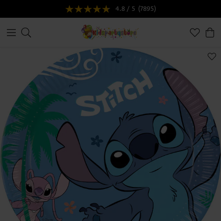
4.8 / 5
(7895)