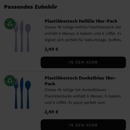
Frozen-Die Eiskönigin
Bluey Geburtstag
Passendes Zubehör
Plastikbesteck Helllila 18er-Pack
Dieses 18-teilige helllila Plastikbesteck-Set
enthält 6 Messer, 6 Gabeln und 6 Löffel. Es
eignet sich perfekt für Geburtstage, Buffets,
Picknicks oder andere Anlässe, bei denen
Preis
2,49 €
:
2,49 €
Sie Ihren Tisch einfach, praktisch und
farbenfroh decken möchten. ✓ Enthält 6
IN DEN KORB
Messer, 6 Gabeln und 6 Löffel ✓
Wiederverwendbar und spülmaschinenfest
Plastikbesteck Dunkelblau 18er-
Pack
Dieses 18-teilige Set dunkelblauen
Plastikbestecks enthält 6 Messer, 6 Gabeln
und 6 Löffel. Es passt perfekt zum
Geburtstag, Buffet, Picknick oder anderen
Preis
2,49 €
:
2,49 €
Anlässen, bei denen Sie einfach, praktisch
und farbenfroh decken möchten. ✓ Enthält
IN DEN KORB
6 Messer, 6 Gabeln und 6 Löffel ✓