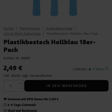
Zurück
Partythemen
Kindergeburtstag
Lilo & Stitch Geburtstag
Plastikbesteck Hellblau 18er-Pack
Plastikbesteck Hellblau 18er-
Pack
Artikel-Nr.
G6815
Preis
:
2,49 €
2,49 €
Lieferbar
:
5 Stück
inkl. MwSt. zzgl.
Versandkosten
IN DEN WARENKORB
Versand mit DPD Home für 5,90 €
🚚
2-4 Tage Lieferzeit
⏱️
Kauf auf Rechnung
💳