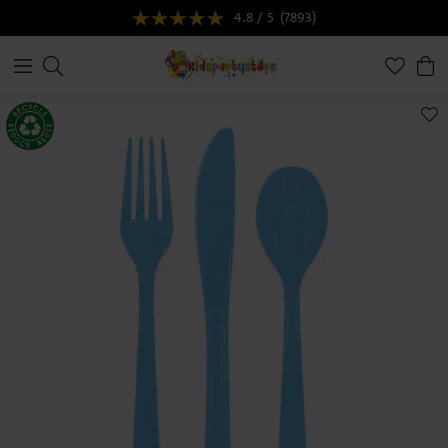
4.8 / 5
(7893)