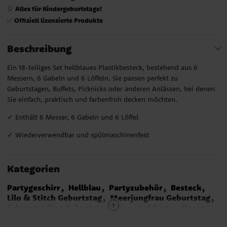
Alles für Kindergeburtstage!
🎈
Offiziell lizenzierte Produkte
✅
Beschreibung
Ein 18-teiliges Set hellblaues Plastikbesteck, bestehend aus 6
Messern, 6 Gabeln und 6 Löffeln. Sie passen perfekt zu
Geburtstagen, Buffets, Picknicks oder anderen Anlässen, bei denen
Sie einfach, praktisch und farbenfroh decken möchten.
✓ Enthält 6 Messer, 6 Gabeln und 6 Löffel
✓ Wiederverwendbar und spülmaschinenfest
Kategorien
Partygeschirr
Hellblau
Partyzubehör
Besteck
Lilo & Stitch Geburtstag
Meerjungfrau Geburtstag
Schmetterling Geburtstag
Narwhal Party
Naruto
One Piece
Stumble Guys
Cocomelon