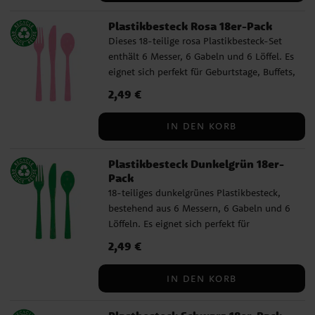
Wiederverwendbar und spülmaschinenfest
Plastikbesteck Rosa 18er-Pack
Dieses 18-teilige rosa Plastikbesteck-Set
enthält 6 Messer, 6 Gabeln und 6 Löffel. Es
eignet sich perfekt für Geburtstage, Buffets,
Picknicks oder andere Anlässe, bei denen
Preis
2,49 €
:
2,49 €
Sie den Tisch einfach, praktisch und
farbenfroh decken möchten. ✓ Enthält 6
IN DEN KORB
Messer, 6 Gabeln und 6 Löffel ✓
Wiederverwendbar und spülmaschinenfest
Plastikbesteck Dunkelgrün 18er-
Pack
18-teiliges dunkelgrünes Plastikbesteck,
bestehend aus 6 Messern, 6 Gabeln und 6
Löffeln. Es eignet sich perfekt für
Geburtstage, Buffets, Picknicks oder andere
Preis
2,49 €
:
2,49 €
Anlässe, bei denen Sie einfach, praktisch
und farbenfroh eindecken möchten. ✓
IN DEN KORB
Enthält 6 Messer, 6 Gabeln und 6 Löffel ✓
Wiederverwendbar und spülmaschinenfest