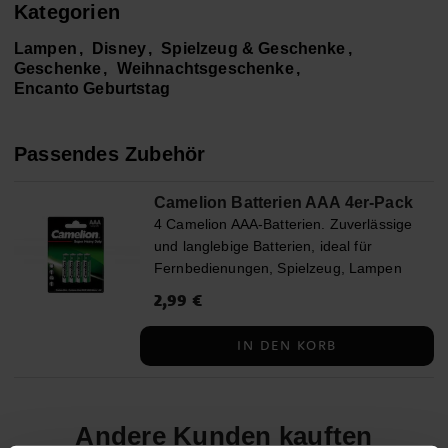
Kategorien
Lampen
Disney
Spielzeug & Geschenke
Geschenke
Weihnachtsgeschenke
Encanto Geburtstag
Passendes Zubehör
Camelion Batterien AAA 4er-Pack
4 Camelion AAA-Batterien. Zuverlässige
und langlebige Batterien, ideal für
Fernbedienungen, Spielzeug, Lampen
und viele andere Alltagsgeräte.
Preis
2,99 €
:
2,99 €
IN DEN KORB
Andere Kunden kauften