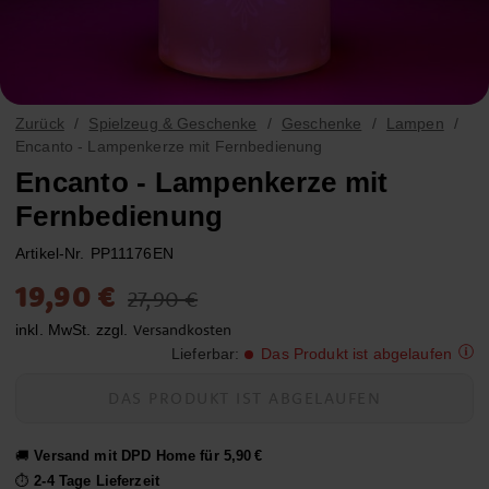
Zurück
Spielzeug & Geschenke
Geschenke
Lampen
Encanto - Lampenkerze mit Fernbedienung
Encanto - Lampenkerze mit
Fernbedienung
Artikel-Nr.
PP11176EN
Aktueller Preis
:
19,90 €
Vorheriger Preis
:
27,90 €
19,90 €
27,90 €
Versandkosten
inkl. MwSt. zzgl.
Lieferbar
:
Das Produkt ist abgelaufen
DAS PRODUKT IST ABGELAUFEN
🚚
Versand mit DPD Home für 5,90 €
⏱️
2-4 Tage Lieferzeit