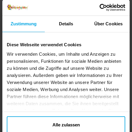
Zustimmung
Details
Über Cookies
Diese Webseite verwendet Cookies
Wir verwenden Cookies, um Inhalte und Anzeigen zu
personalisieren, Funktionen für soziale Medien anbieten
zu können und die Zugriffe auf unsere Website zu
Kawaii Bubble Tea
Hello Kitty Kuromi
analysieren. Außerdem geben wir Informationen zu Ihrer
Plüsch-
Rocking
Verwendung unserer Website an unsere Partner für
Schlüsselanhänger
Schlüsselanhänger
soziale Medien, Werbung und Analysen weiter. Unsere
2,69 €
2,29 €
Preis
:
2,69 €
Preis
:
2,29 €
Partner führen diese Informationen möglicherweise mit
DETAILS
IN DEN KORB
weiteren Daten zusammen, die Sie ihnen bereitgestellt
haben oder die sie im Rahmen Ihrer Nutzung der Dienste
gesammelt haben. Ihre Einwilligung können Sie jederzeit.
ändern
Alle zulassen