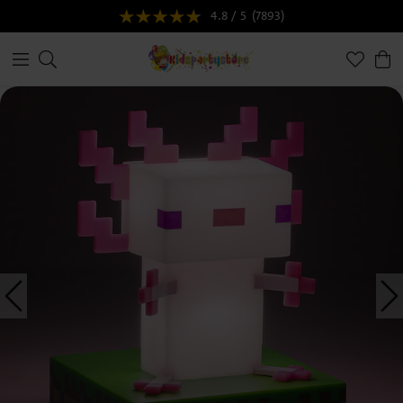
4.8 / 5
(7893)