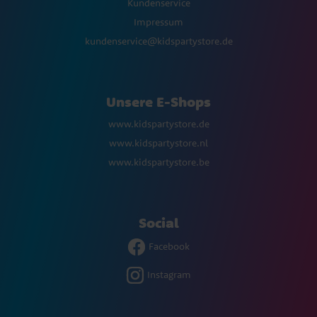
Kundenservice
Impressum
kundenservice@kidspartystore.de
Unsere E-Shops
www.kidspartystore.de
www.kidspartystore.nl
www.kidspartystore.be
Social
Facebook
Instagram