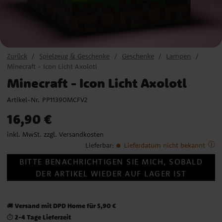
Zurück
Spielzeug & Geschenke
Geschenke
Lampen
Minecraft - Icon Licht Axolotl
Minecraft - Icon Licht Axolotl
Artikel-Nr.
PP11390MCFV2
Preis
:
16,90 €
16,90 €
inkl. MwSt. zzgl.
Versandkosten
Lieferbar
:
Lieferdatum nicht bekannt
BITTE BENACHRICHTIGEN SIE MICH, SOBALD
DER ARTIKEL WIEDER AUF LAGER IST
Versand mit DPD Home für 5,90 €
🚚
2-4 Tage Lieferzeit
⏱️