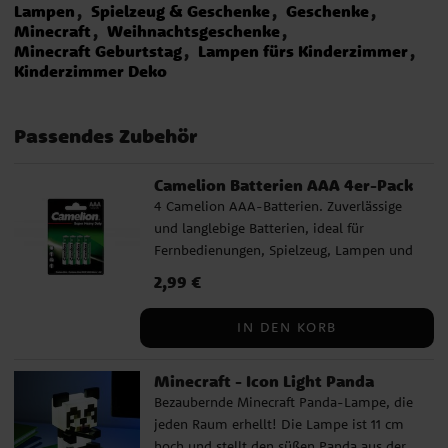
Lampen
Spielzeug & Geschenke
Geschenke
Minecraft
Weihnachtsgeschenke
Minecraft Geburtstag
Lampen fürs Kinderzimmer
Kinderzimmer Deko
Passendes Zubehör
Camelion Batterien AAA 4er-Pack
4 Camelion AAA-Batterien. Zuverlässige
und langlebige Batterien, ideal für
Fernbedienungen, Spielzeug, Lampen und
viele andere Alltagsgeräte.
Preis
2,99 €
:
2,99 €
IN DEN KORB
Minecraft - Icon Light Panda
Bezaubernde Minecraft Panda-Lampe, die
jeden Raum erhellt! Die Lampe ist 11 cm
hoch und stellt den süßen Panda aus der