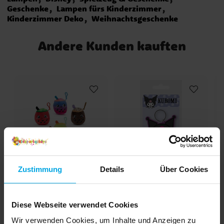
Geschenke
Lampen fürs Kinderzimmer
Kinderzimmer Deko
Weihnachtsgeschenke
Andere Kunden kauften
Zustimmung
Details
Über Cookies
Kawaii Bubble Tea
Hello Kitty Kuromi
Plüsch-
Rocking
Schlüsselanhänger
Schlüsselanhänger
Diese Webseite verwendet Cookies
2,69 €
2,29 €
Preis
:
2,69 €
Preis
:
2,29 €
Wir verwenden Cookies, um Inhalte und Anzeigen zu