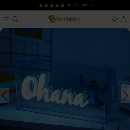
4.8 / 5
(7895)