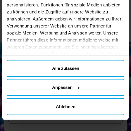
DETAILS
IN DEN KORB
personalisieren, Funktionen für soziale Medien anbieten
zu können und die Zugriffe auf unsere Website zu
analysieren. Außerdem geben wir Informationen zu Ihrer
Verwendung unserer Website an unsere Partner für
soziale Medien, Werbung und Analysen weiter. Unsere
Partner führen diese Informationen möglicherweise mit
weiteren Daten zusammen, die Sie ihnen bereitgestellt
haben oder die sie im Rahmen Ihrer Nutzung der Dienste
gesammelt haben. Ihre Einwilligung können Sie jederzeit.
Newsletter!
ändern
Alle zulassen
Melden Sie sich für unseren Newsletter an und erhalten Sie
tolle Tipps und Angebote
Anpassen
Ablehnen
Senden