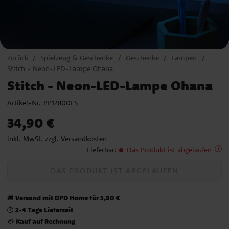
Zurück
Spielzeug & Geschenke
Geschenke
Lampen
Stitch - Neon-LED-Lampe Ohana
Stitch - Neon-LED-Lampe Ohana
Artikel-Nr.
PP12800LS
Preis
:
34,90 €
34,90 €
inkl. MwSt. zzgl.
Versandkosten
Lieferbar
:
Das Produkt ist abgelaufen
DAS PRODUKT IST ABGELAUFEN
Versand mit DPD Home für 5,90 €
🚚
2-4 Tage Lieferzeit
⏱️
Kauf auf Rechnung
💳