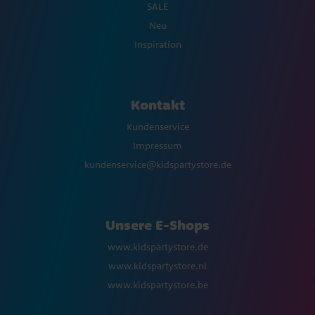
SALE
Neu
Inspiration
Kontakt
Kundenservice
Impressum
kundenservice@kidspartystore.de
Unsere E-Shops
www.kidspartystore.de
www.kidspartystore.nl
www.kidspartystore.be