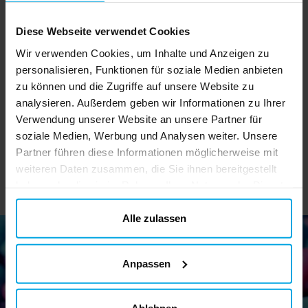
Warnhinweise: Mit einem weichen Tuch
reinigen. Keine scheuernden
Diese Webseite verwendet Cookies
Reinigungsmittel oder Sprays verwenden.
Kawaii Bubble Tea
Hello Kitty Kuromi
Wir verwenden Cookies, um Inhalte und Anzeigen zu
Nicht zum direkten Blick in die Sonne oder
Plüsch-
Rocking
personalisieren, Funktionen für soziale Medien anbieten
für künstlich erzeugte UV-Strahlen
Schlüsselanhänger
Schlüsselanhänger
zu können und die Zugriffe auf unsere Website zu
geeignet. Für Kinder über 36 Monate
2,69 €
2,29 €
Preis
:
2,69 €
Preis
:
2,29 €
analysieren. Außerdem geben wir Informationen zu Ihrer
geeignet. Dies ist ein offiziell lizenziertes
Disney-Produkt des Herstellers Cerdá.
Verwendung unserer Website an unsere Partner für
DETAILS
IN DEN KORB
soziale Medien, Werbung und Analysen weiter. Unsere
Partner führen diese Informationen möglicherweise mit
weiteren Daten zusammen, die Sie ihnen bereitgestellt
haben oder die sie im Rahmen Ihrer Nutzung der Dienste
gesammelt haben. Ihre Einwilligung können Sie jederzeit.
ändern
Alle zulassen
Anpassen
Newsletter!
Melden Sie sich für unseren Newsletter an und erhalten Sie