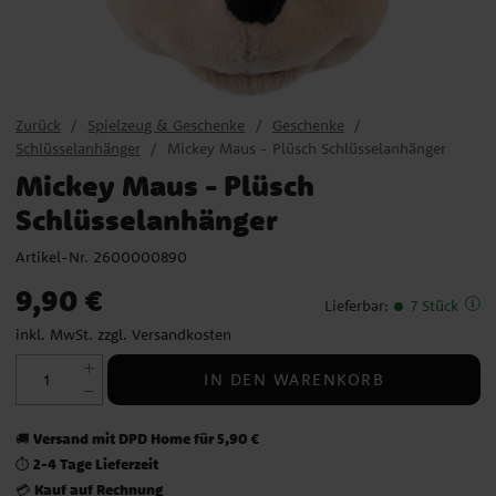
Zurück
Spielzeug & Geschenke
Geschenke
Schlüsselanhänger
Mickey Maus - Plüsch Schlüsselanhänger
Mickey Maus - Plüsch
Schlüsselanhänger
Artikel-Nr.
2600000890
Preis
:
9,90 €
9,90 €
Lieferbar
:
7 Stück
inkl. MwSt. zzgl.
Versandkosten
IN DEN WARENKORB
Versand mit DPD Home für 5,90 €
🚚
2-4 Tage Lieferzeit
⏱️
Kauf auf Rechnung
💳