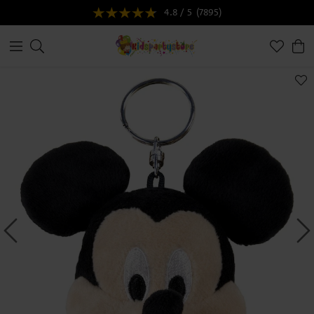
4.8 / 5
(7895)