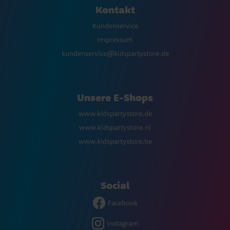
Kontakt
Kundenservice
Impressum
kundenservice@kidspartystore.de
Unsere E-Shops
www.kidspartystore.de
www.kidspartystore.nl
www.kidspartystore.be
Social
Facebook
Instagram