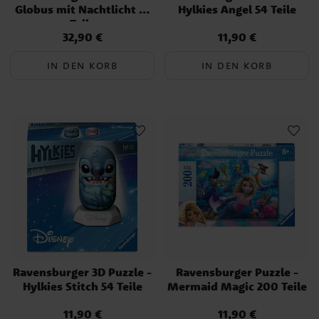
Globus mit Nachtlicht 72
Hylkies Angel 54 Teile
Teile
32,90 €
11,90 €
Preis
:
32,90 €
Preis
:
11,90 €
IN DEN KORB
IN DEN KORB
Ravensburger 3D Puzzle -
Ravensburger Puzzle -
Hylkies Stitch 54 Teile
Mermaid Magic 200 Teile
11,90 €
11,90 €
Preis
:
11,90 €
Preis
:
11,90 €