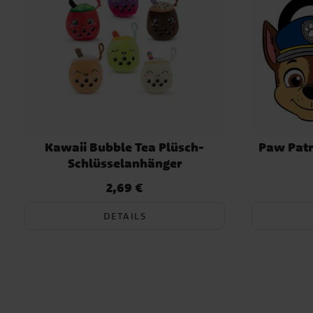
auszusetzen. Geeignet für Kinder über 36 Monate. D
ist ein offiziell lizenziertes Hello Kitty-Produkt vom
Hersteller Cerdá.
Kawaii Bubble Tea Plüsch-
Paw Patr
Schlüsselanhänger
2,69 €
Preis
:
2,69 €
DETAILS