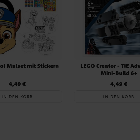
ies
ol Malset mit Stickern
LEGO Creator - TIE Ad
Mini-Build 6+
4,49 €
4,49 €
Preis
:
4,49 €
Preis
:
4,49 €
IN DEN KORB
IN DEN KORB