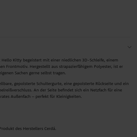
 Hello Kitty begeistert mit einer niedlichen 3D-Schleife, einem
n Frontmotiv. Hergestellt aus strapazierfähigem Polyester, ist er
e eigenen Sachen gerne selbst tragen.
llbare, gepolsterte Schultergurte, eine gepolsterte Rückseite und ein
reißverschluss. An der Seite befindet sich ein Netzfach für eine
rates Außenfach – perfekt für Kleinigkeiten.
s Produkt des Herstellers Cerdá.