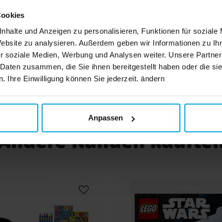
nd
en
Cookies
für
rch
IN DEN KORB
nhalte und Anzeigen zu personalisieren, Funktionen für soziale
hren
Website zu analysieren. Außerdem geben wir Informationen zu I
nd
 für
r soziale Medien, Werbung und Analysen weiter. Unsere Partner
m
lles
V-
 Daten zusammen, die Sie ihnen bereitgestellt haben oder die s
lle
 Ihre Einwilligung können Sie jederzeit. ändern
e
bar,
 bis
Anpassen
icht
 zu
Andere Kunden kaufte
hutz
ies
ukt
–18
n.
 zu