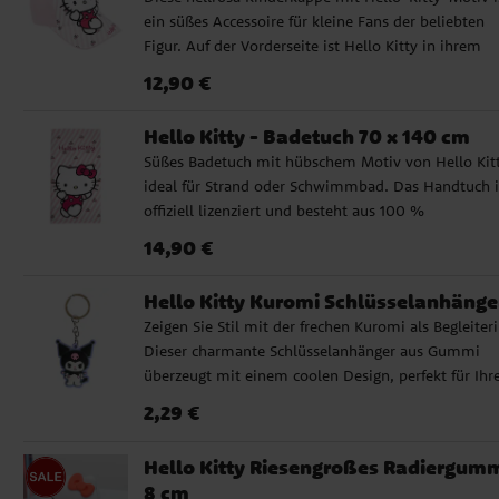
ist hinten verstellbar und bietet dadurch eine beq
ein süßes Accessoire für kleine Fans der beliebten
Passform für viele Kinder. ✔️ Umfang: ca. 53 cm ✔️
Figur. Auf der Vorderseite ist Hello Kitty in ihrem
Material: Baumwoll-Polyester-Mischung ✔️ Hinten
ikonischen Stil zu sehen, während der gepunktete
verstellbar ✔️ Gepunkteter Schirm mit verspieltem
Preis
:
12,90 €
12,90 €
Schirm der Kappe einen verspielten und charmante
Look
Look verleiht. Die Kinderkappe besteht aus einer
Hello Kitty - Badetuch 70 x 140 cm
weichen und strapazierfähigen Baumwoll-Polyeste
Süßes Badetuch mit hübschem Motiv von Hello Kit
Mischung. Sie ist hinten verstellbar und bietet dad
ideal für Strand oder Schwimmbad. Das Handtuch i
eine bequeme Passform für viele Kinder. ✔️ Umfang
offiziell lizenziert und besteht aus 100 %
ca. 53 cm ✔️ Material: Baumwoll-Polyester-Mischu
schnelltrocknendem Polyester. Mit den Maßen 70 x
✔️ Hinten verstellbar ✔️ Gepunkteter Schirm mit
Preis
:
14,90 €
14,90 €
cm eignet es sich perfekt zum Einwickeln oder
verspieltem Look
Sonnenbaden. Ein Muss für alle Hello Kitty-Fans!
Hello Kitty Kuromi Schlüsselanhänge
Zeigen Sie Stil mit der frechen Kuromi als Begleiteri
Dieser charmante Schlüsselanhänger aus Gummi
überzeugt mit einem coolen Design, perfekt für Ihr
Schlüssel, Tasche oder Ihren Rucksack. ✓ Material:
Preis
:
2,29 €
2,29 €
Gummi ✓ Offiziell lizenzierte Ware
Hello Kitty Riesengroßes Radiergum
8 cm