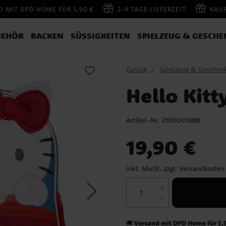
 MIT DPD HOME FÜR 5,90 €
2-4 TAGE LIEFERZEIT
KAU
BEHÖR
BACKEN
SÜSSIGKEITEN
SPIELZEUG & GESCHE
Zurück
Spielzeug & Geschen
Hello Kitt
Artikel-Nr.
2100005886
Preis
:
19,90 €
19,90 €
inkl. MwSt. zzgl.
Versandkosten
Versand mit DPD Home für 5,
🚚