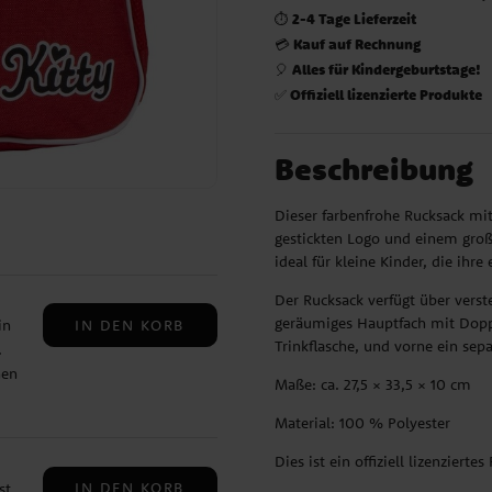
2-4 Tage Lieferzeit
⏱️
Kauf auf Rechnung
💳
Alles für Kindergeburtstage!
🎈
Offiziell lizenzierte Produkte
✅
Beschreibung
Dieser farbenfrohe Rucksack mit
gestickten Logo und einem große
ideal für kleine Kinder, die ihr
Der Rucksack verfügt über verste
geräumiges Hauptfach mit Doppel
IN DEN KORB
in
Trinkflasche, und vorne ein sepa
.
hen
Maße: ca. 27,5 × 33,5 × 10 cm
iht.
Material: 100 % Polyester
Dies ist ein offiziell lizenzierte
ie
IN DEN KORB
st