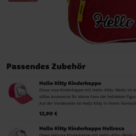
Passendes Zubehör
Hello Kitty Kinderkappe
Diese rosa Kinderkappe mit Hello-Kitty-Motiv ist e
süßes Accessoire für kleine Fans der beliebten Figur
Auf der Vorderseite ist Hello Kitty in ihrem ikonisc
Stil zu sehen, während der gepunktete Schirm der
Preis
:
12,90 €
12,90 €
Kappe einen verspielten und charmanten Look verle
Die Kinderkappe besteht aus einer weichen und
Hello Kitty Kinderkappe Hellrosa
strapazierfähigen Baumwoll-Polyester-Mischung. S
Diese hellrosa Kinderkappe mit Hello-Kitty-Motiv i