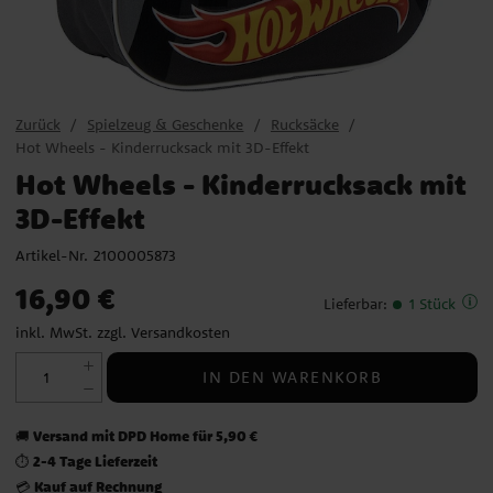
Zurück
Spielzeug & Geschenke
Rucksäcke
Hot Wheels - Kinderrucksack mit 3D-Effekt
Hot Wheels - Kinderrucksack mit
3D-Effekt
Artikel-Nr.
2100005873
Preis
:
16,90 €
16,90 €
Lieferbar
:
1 Stück
inkl. MwSt. zzgl.
Versandkosten
IN DEN WARENKORB
Versand mit DPD Home für 5,90 €
🚚
2-4 Tage Lieferzeit
⏱️
Kauf auf Rechnung
💳