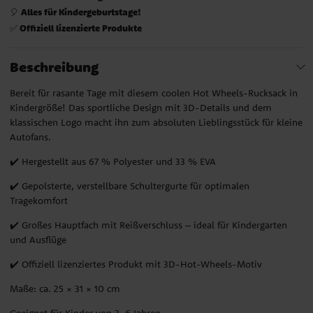
Alles für Kindergeburtstage!
🎈
Offiziell lizenzierte Produkte
✅
Beschreibung
Bereit für rasante Tage mit diesem coolen Hot Wheels-Rucksack in
Kindergröße! Das sportliche Design mit 3D-Details und dem
klassischen Logo macht ihn zum absoluten Lieblingsstück für kleine
Autofans.
✔️ Hergestellt aus 67 % Polyester und 33 % EVA
✔️ Gepolsterte, verstellbare Schultergurte für optimalen
Tragekomfort
✔️ Großes Hauptfach mit Reißverschluss – ideal für Kindergarten
und Ausflüge
✔️ Offiziell lizenziertes Produkt mit 3D-Hot-Wheels-Motiv
Maße: ca. 25 × 31 × 10 cm
Geeignet für Kinder von 3–6 Jahren