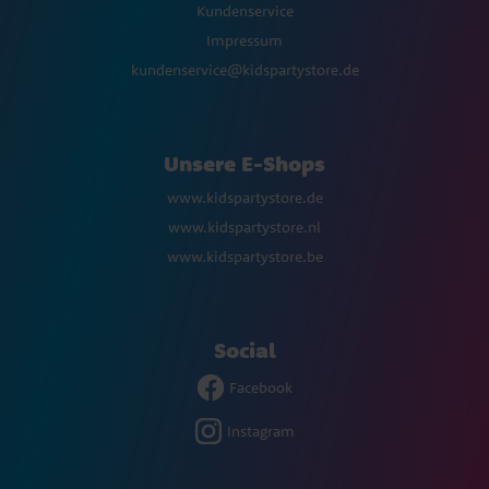
Kundenservice
Impressum
kundenservice@kidspartystore.de
Unsere E-Shops
www.kidspartystore.de
www.kidspartystore.nl
www.kidspartystore.be
Social
Facebook
Instagram