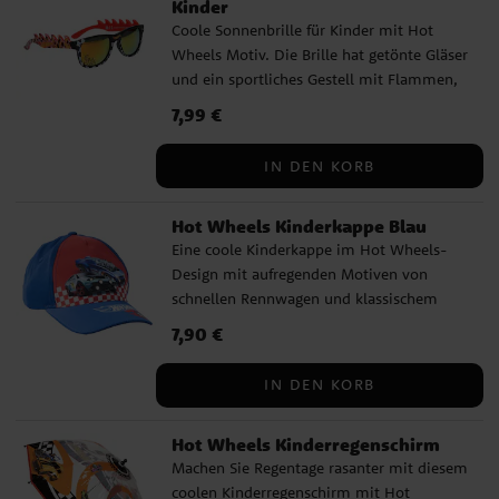
Kinder
der UV-Strahlen blockiert
Coole Sonnenbrille für Kinder mit Hot
Wheels Motiv. Die Brille hat getönte Gläser
und ein sportliches Gestell mit Flammen,
Karomuster und farbenfrohen Hot Wheels-
Preis
7,99 €
:
7,99 €
Details. Sie bietet UV400-Schutz vor
Sonnenstrahlen und eignet sich perfekt für
IN DEN KORB
sonnige Tage, Ausflüge und den Urlaub. ✔️
Sonnenbrille mit Hot Wheels Motiv ✔️
Hot Wheels Kinderkappe Blau
Getönte Gläser ✔️ Sportliches Gestell mit
Eine coole Kinderkappe im Hot Wheels-
Flammen und farbenfrohen Details ✔️
Design mit aufregenden Motiven von
UV400-Schutz vor Sonnenstrahlen ✔️
schnellen Rennwagen und klassischem
Breite: ca. 13 cm
Karomuster. Ideal für Kinder, die Autos
Preis
7,90 €
:
7,90 €
und spannende Abenteuer mögen. Die
Kinderkappe hat eine bequeme Passform
IN DEN KORB
und ist hinten verstellbar, sodass sie den
meisten Kindern gut passt. Der Schirm
Hot Wheels Kinderregenschirm
schützt vor der Sonne und macht die
Machen Sie Regentage rasanter mit diesem
Kappe zu einem praktischen Accessoire für
coolen Kinderregenschirm mit Hot
sonnige Tage. ✔️ Umfang: ca. 53 cm ✔️