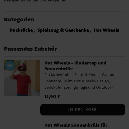
Kategorien
Rucksäcke
Spielzeug & Geschenke
Hot Wheels
Passendes Zubehör
Hot Wheels - Kindercap und
Sonnenbrille
Ein farbenfrohes Set mit Kinder-Cap und
Sonnenbrille im Hot Wheels-Design,
perfekt für sonnige Tage und Outdoor-
Spiele. Die Motive machen das Set zu
Preis
12,90 €
:
12,90 €
einem Favoriten bei kleinen Fans. ✓
Enthält Kinder-Cap und Sonnenbrille ✓
IN DEN KORB
Umfang der Kinder-Cap: ca. 53 cm, hinten
verstellbar ✓ Geeignet für Kinder von ca.
Hot Wheels Sonnenbrille für
4-6 Jahren ✓ UV400-Schutz, der 100 %