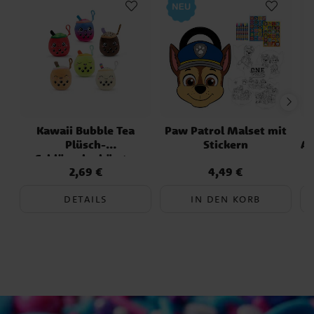
ausgelegt, leicht von Kinderhänden zu
greifen. Eine beliebte Aktivität, die lange
Freude bereitet.
Kawaii Bubble Tea
Paw Patrol Malset mit
Plüsch-
Stickern
Ad
Schlüsselanhänger
2,69 €
4,49 €
Preis
:
2,69 €
Preis
:
4,49 €
DETAILS
IN DEN KORB