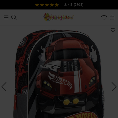
4.8 / 5
(7895)