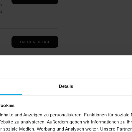
Es
ks
ch
, 6
IN DEN KORB
u
 6
IN DEN KORB
Details
Cookies
 6
nhalte und Anzeigen zu personalisieren, Funktionen für soziale
Website zu analysieren. Außerdem geben wir Informationen zu I
r soziale Medien, Werbung und Analysen weiter. Unsere Partner