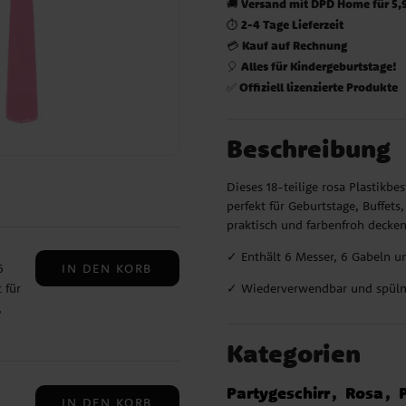
Versand mit DPD Home für 5,
🚚
2-4 Tage Lieferzeit
⏱️
Kauf auf Rechnung
💳
Alles für Kindergeburtstage!
🎈
Offiziell lizenzierte Produkte
✅
Beschreibung
Dieses 18-teilige rosa Plastikbe
perfekt für Geburtstage, Buffets
praktisch und farbenfroh decke
✓ Enthält 6 Messer, 6 Gabeln un
IN DEN KORB
6
✓ Wiederverwendbar und spülm
 für
,
Kategorien
Partygeschirr
Rosa
IN DEN KORB