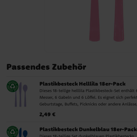
Passendes Zubehör
Plastikbesteck Helllila 18er-Pack
Dieses 18-teilige helllila Plastikbesteck-Set enthält 
Messer, 6 Gabeln und 6 Löffel. Es eignet sich perfekt
Geburtstage, Buffets, Picknicks oder andere Anlässe
bei denen Sie Ihren Tisch einfach, praktisch und
Preis
:
2,49 €
2,49 €
farbenfroh decken möchten. ✓ Enthält 6 Messer, 6
Gabeln und 6 Löffel ✓ Wiederverwendbar und
Plastikbesteck Dunkelblau 18er-Pack
spülmaschinenfest
Dieses 18-teilige Set dunkelblauen Plastikbestecks