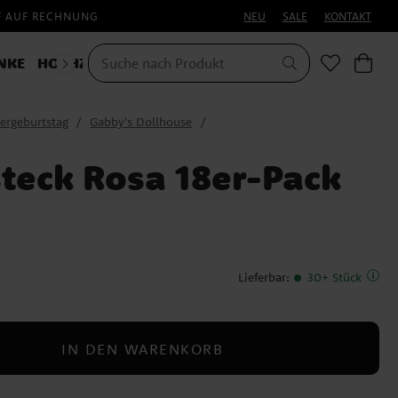
F AUF RECHNUNG
NEU
SALE
KONTAKT
NKE
HOCHZEIT
KOSTÜME
HALLOWEEN
ergeburtstag
Gabby's Dollhouse
steck Rosa 18er-Pack
Lieferbar
:
30+ Stück
IN DEN WARENKORB