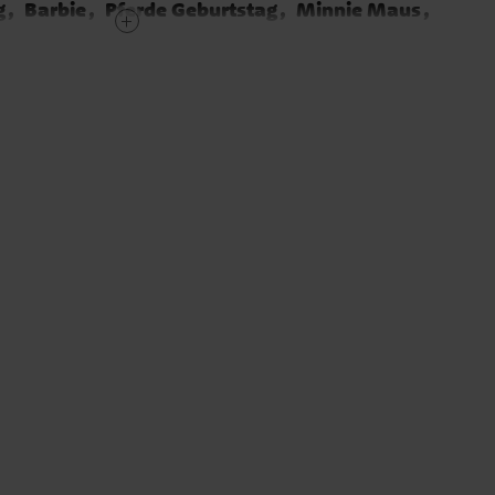
g
Barbie
Pferde Geburtstag
Minnie Maus
ssinnen Geburtstag
Einhorn Geburtstag
g
LOL Surprise Geburtstag
tag
Schmetterling Geburtstag
onster High
Hello Kitty
Mascha und der Bär
K-Pop Demon Hunters
Kawaii Party