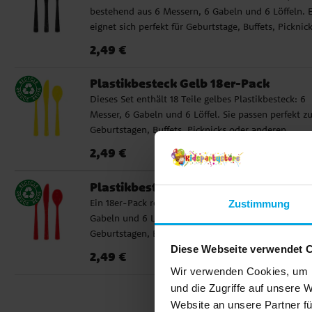
bestehend aus 6 Messern, 6 Gabeln und 6 Löffeln. 
eignet sich perfekt für Geburtstage, Buffets, Picknic
oder andere Anlässe, bei denen Sie einfach, praktis
Preis
:
2,49 €
2,49 €
und stilvoll eindecken möchten. ✓ Enthält 6 Messer
Gabeln und 6 Löffel ✓ Wiederverwendbar und
Plastikbesteck Gelb 18er-Pack
spülmaschinenfest
Dieses Set enthält 18 Teile gelbes Plastikbesteck: 6
Messer, 6 Gabeln und 6 Löffel. Sie passen perfekt z
Geburtstagen, Buffets, Picknicks oder anderen
Anlässen, bei denen Sie einfach, praktisch und
Preis
:
2,49 €
2,49 €
farbenfroh eindecken möchten. ✓ Enthält 6 Messer,
Gabeln und 6 Löffel ✓ Wiederverwendbar und
Plastikbesteck Rot 18er-Pack
spülmaschinenfest
Ein 18er-Pack rotes Plastikbesteck, das 6 Messer, 6
Zustimmung
Gabeln und 6 Löffel enthält. Sie passen perfekt zu
Geburtstagen, Buffets, Picknicks oder anderen
Anlässen, bei denen Sie einfach, praktisch und
Diese Webseite verwendet 
Preis
:
2,49 €
2,49 €
farbenfroh eindecken möchten. ✓ Enthält 6 Messer,
Wir verwenden Cookies, um I
Gabeln und 6 Löffel ✓ Wiederverwendbar und
und die Zugriffe auf unsere 
spülmaschinenfest
Website an unsere Partner fü