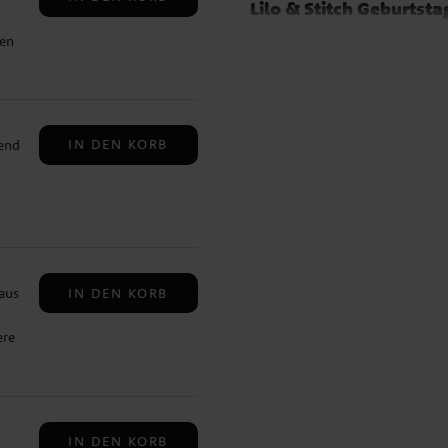
Lilo & Stitch Geburtsta
My Little Pony
Prinze
ren
Peppa Wutz Geburtsta
Meerjungfrau Geburts
Gabby's Dollhouse
M
Frozen-Die Eiskönigin
IN DEN KORB
hend
 und
IN DEN KORB
aus
ere
 6
IN DEN KORB