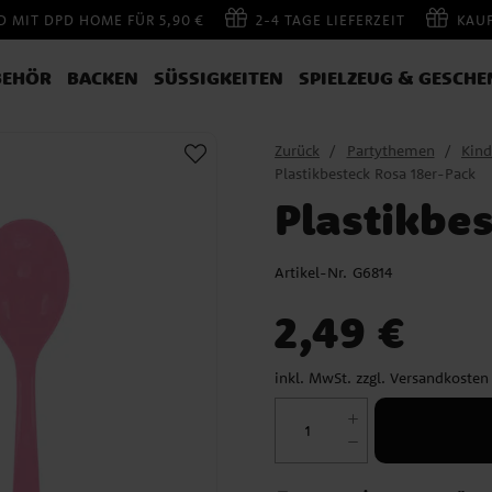
 MIT DPD HOME FÜR 5,90 €
2-4 TAGE LIEFERZEIT
KAU
BEHÖR
BACKEN
SÜSSIGKEITEN
SPIELZEUG & GESCHE
Zurück
Partythemen
Kind
Plastikbesteck Rosa 18er-Pack
Plastikbe
Artikel-Nr.
G6814
Preis
:
2,49 €
2,49 €
inkl. MwSt. zzgl.
Versandkosten