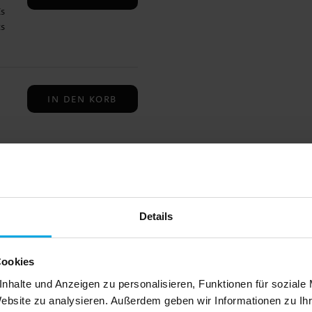
Es
ks
ch
, 6
IN DEN KORB
u
 6
IN DEN KORB
Details
Cookies
 6
nhalte und Anzeigen zu personalisieren, Funktionen für soziale
Website zu analysieren. Außerdem geben wir Informationen zu I