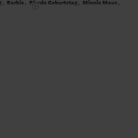
g
Barbie
Pferde Geburtstag
Minnie Maus
ssinnen Geburtstag
Einhorn Geburtstag
g
LOL Surprise Geburtstag
tag
Schmetterling Geburtstag
onster High
Hello Kitty
Mascha und der Bär
K-Pop Demon Hunters
Kawaii Party