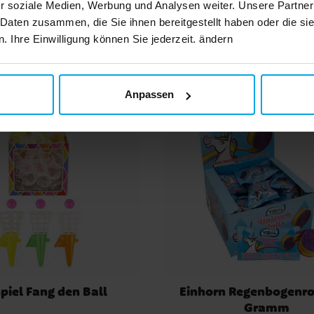
r soziale Medien, Werbung und Analysen weiter. Unsere Partner
Andere Kunden kaufte
 Daten zusammen, die Sie ihnen bereitgestellt haben oder die s
 Ihre Einwilligung können Sie jederzeit. ändern
Anpassen
piel Fang den Ball
Einhorn Regenbogenro
Gramm