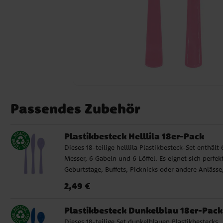
Passendes Zubehör
Plastikbesteck Helllila 18er-Pack
Dieses 18-teilige helllila Plastikbesteck-Set enthält 
Messer, 6 Gabeln und 6 Löffel. Es eignet sich perfekt
Geburtstage, Buffets, Picknicks oder andere Anlässe
bei denen Sie Ihren Tisch einfach, praktisch und
Preis
:
2,49 €
2,49 €
farbenfroh decken möchten. ✓ Enthält 6 Messer, 6
Gabeln und 6 Löffel ✓ Wiederverwendbar und
Plastikbesteck Dunkelblau 18er-Pack
spülmaschinenfest
Dieses 18-teilige Set dunkelblauen Plastikbestecks