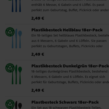
enthält 6 Messer, 6 Gabeln und 6 Löffel. Es passt
perfekt zum Geburtstag, Buffet, Picknick oder ande
Anlässen, bei denen Sie einfach, praktisch und
Preis
:
2,49 €
2,49 €
farbenfroh decken möchten. ✓ Enthält 6 Messer, 6
Gabeln und 6 Löffel ✓ Wiederverwendbar und
Plastikbesteck Hellblau 18er-Pack
spülmaschinenfest
Ein 18-teiliges Set hellblaues Plastikbesteck, beste
aus 6 Messern, 6 Gabeln und 6 Löffeln. Sie passen
perfekt zu Geburtstagen, Buffets, Picknicks oder
anderen Anlässen, bei denen Sie einfach, praktisch
Preis
:
2,49 €
2,49 €
farbenfroh decken möchten. ✓ Enthält 6 Messer, 6
Gabeln und 6 Löffel ✓ Wiederverwendbar und
Plastikbesteck Dunkelgrün 18er-Pack
spülmaschinenfest
18-teiliges dunkelgrünes Plastikbesteck, bestehend 
6 Messern, 6 Gabeln und 6 Löffeln. Es eignet sich
perfekt für Geburtstage, Buffets, Picknicks oder and
Anlässe, bei denen Sie einfach, praktisch und
Preis
:
2,49 €
2,49 €
farbenfroh eindecken möchten. ✓ Enthält 6 Messer,
Gabeln und 6 Löffel ✓ Wiederverwendbar und
Plastbesteck Schwarz 18er-Pack
spülmaschinenfest
Ein Set aus 18 schwarzen Plastikbesteck-Teilen,