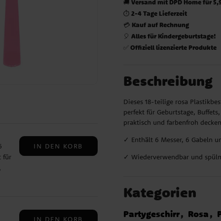
Versand mit DPD Home für 5,
🚚
2-4 Tage Lieferzeit
⏱️
Kauf auf Rechnung
💳
Alles für Kindergeburtstage!
🎈
Offiziell lizenzierte Produkte
✅
Beschreibung
Dieses 18-teilige rosa Plastikbe
perfekt für Geburtstage, Buffets
praktisch und farbenfroh decke
✓ Enthält 6 Messer, 6 Gabeln un
IN DEN KORB
6
✓ Wiederverwendbar und spülm
 für
,
Kategorien
Partygeschirr
Rosa
IN DEN KORB