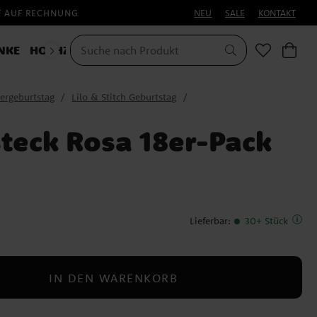
F AUF RECHNUNG
NEU
SALE
KONTAKT
NKE
HOCHZEIT
KOSTÜME
HALLOWEEN
ergeburtstag
Lilo & Stitch Geburtstag
steck Rosa 18er-Pack
Lieferbar
:
30+ Stück
IN DEN WARENKORB