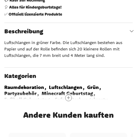
Alles für Kindergeburtstage!
🎈
Offiziell lizenzierte Produkte
✅
Beschreibung
Luftschlangen in grüner Farbe. Die Luftschlangen bestehen aus
Papier und auf der Rolle befinden sich 20 kleinere Rollen mit
Luftschlangen, die 7 mm breit und 4 Meter lang sind.
Kategorien
Raumdekoration
Luftschlangen
Grün
Partyzubehör
Minecraft Geburtstag
Fußball Geburtstag
Safari-Dschungelparty
Super Mario Geburtstag
Bausteine Geburtstag
Traktor & Bauernhof
PJ Masks Geburtstag
Andere Kunden kauften
Gaming Party
Benjamin Blümchen
Sommerparty
Vaiana
Dinosaurier Geburtstag
Waldtier Geburtstag
Botanical Baby
Monster Truck
Flying Balloons