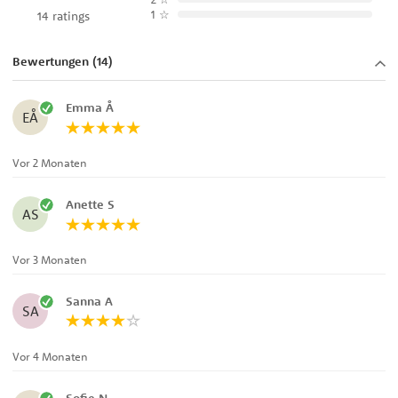
1
☆
14 ratings
Bewertungen (14)
Emma Å
EÅ
Vor 2 Monaten
Anette S
AS
Vor 3 Monaten
Sanna A
SA
Vor 4 Monaten
Sofie N