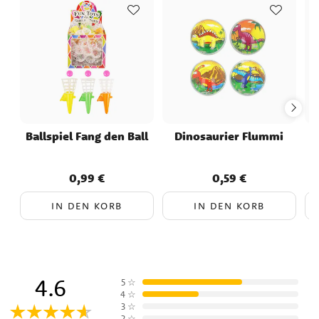
Ballspiel Fang den Ball
Dinosaurier Flummi
0,99 €
0,59 €
Preis
:
0,99 €
Preis
:
0,59 €
IN DEN KORB
IN DEN KORB
4.6
5
☆
4
☆
3
☆
2
☆