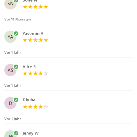
SN
Vor 11 Monaten
Yasemin A
YA
Vor 1 Jahr
Alice S
AS
Vor 1 Jahr
Dhuha
D
Vor 1 Jahr
Jenny W
JW