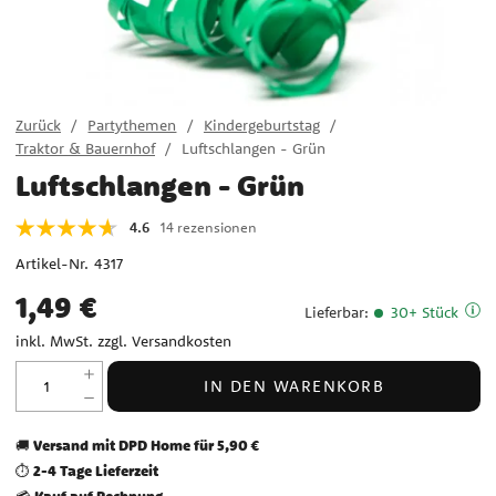
Zurück
Partythemen
Kindergeburtstag
Traktor & Bauernhof
Luftschlangen - Grün
Luftschlangen - Grün
4.6
14 rezensionen
Artikel-Nr.
4317
Preis
:
1,49 €
1,49 €
Lieferbar
:
30+ Stück
inkl. MwSt. zzgl.
Versandkosten
IN DEN WARENKORB
Versand mit DPD Home für 5,90 €
🚚
2-4 Tage Lieferzeit
⏱️
Kauf auf Rechnung
💳