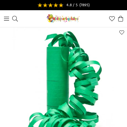
4.8 / 5
(7895)