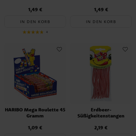
1,49 €
1,49 €
Preis
:
1,49 €
Preis
:
1,49 €
IN DEN KORB
IN DEN KORB
4
HARIBO Mega Roulette 45
Erdbeer-
Gramm
Süßigkeitenstangen
1,09 €
2,19 €
Preis
:
1,09 €
Preis
:
2,19 €