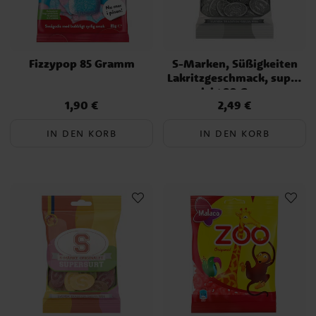
Fizzypop 85 Gramm
S-Marken, Süßigkeiten
Lakritzgeschmack, super
salzig 80 Gramm
1,90 €
2,49 €
Preis
:
1,90 €
Preis
:
2,49 €
IN DEN KORB
IN DEN KORB