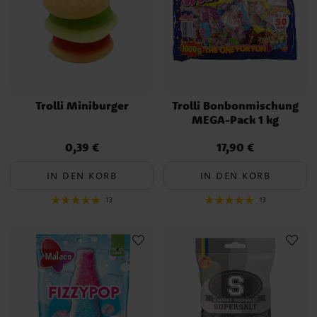
Trolli Miniburger
Trolli Bonbonmischung
MEGA-Pack 1 kg
0,39 €
17,90 €
Preis
:
0,39 €
Preis
:
17,90 €
IN DEN KORB
IN DEN KORB
13
13