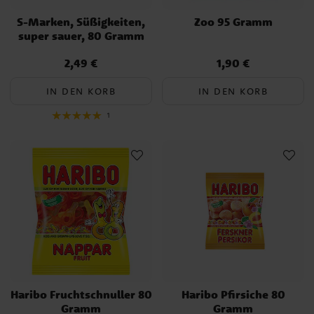
S-Marken, Süßigkeiten,
Zoo 95 Gramm
super sauer, 80 Gramm
2,49 €
1,90 €
Preis
:
2,49 €
Preis
:
1,90 €
IN DEN KORB
IN DEN KORB
1
Haribo Fruchtschnuller 80
Haribo Pfirsiche 80
Gramm
Gramm