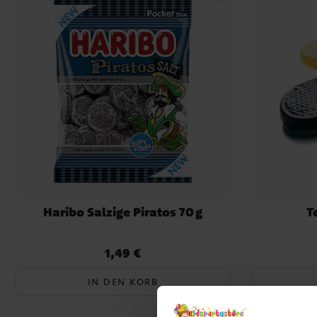
Haribo Salzige Piratos 70 g
T
1,49 €
Preis
:
1,49 €
IN DEN KORB