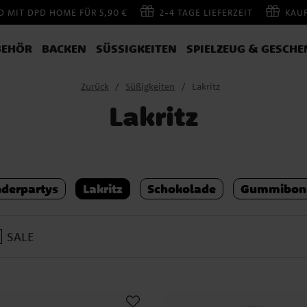
 MIT DPD HOME FÜR 5,90 €
2-4 TAGE LIEFERZEIT
KAU
BEHÖR
BACKEN
SÜSSIGKEITEN
SPIELZEUG & GESCHE
Zurück
Süßigkeiten
Lakritz
Lakritz
nderpartys
Lakritz
Schokolade
Gummibon
SALE