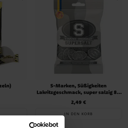
zeln)
S-Marken, Süßigkeiten
Lakritzgeschmack, super salzig 80
Gramm
2,49 €
Preis
:
2,49 €
IN DEN KORB