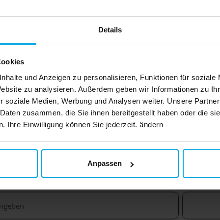
Sie haben 4 von 4 Produkte gesehen
Details
Cookies
nhalte und Anzeigen zu personalisieren, Funktionen für soziale
Website zu analysieren. Außerdem geben wir Informationen zu I
r soziale Medien, Werbung und Analysen weiter. Unsere Partner
 Daten zusammen, die Sie ihnen bereitgestellt haben oder die s
 Ihre Einwilligung können Sie jederzeit. ändern
Newsletter!
Anpassen
 Sie sich für unseren Newsletter an und erhalten Sie tolle Tipps und A