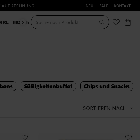
F AUF RECHNUNG
NEU
SALE
KONTAKT
NKE
HOCHZEIT
KOSTÜME
bons
Süßigkeitenbuffet
Chips und Snacks
SORTIEREN NACH