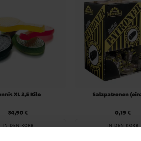
ennis XL 2,5 Kilo
Salzpatronen (ein
34,90 €
0,19 €
Preis
:
34,90 €
Preis
:
0,19 €
IN DEN KORB
IN DEN KORB
1