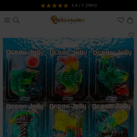
4.8 / 5
(7895)