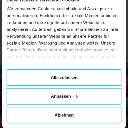
Uhr 15 Gramm
Regenbogenrollen 19
Gramm
Wir verwenden Cookies, um Inhalte und Anzeigen zu
0,29 €
0,65 €
Preis
:
0,29 €
Preis
:
0,65 €
personalisieren, Funktionen für soziale Medien anbieten
zu können und die Zugriffe auf unsere Website zu
IN DEN KORB
DETAILS
analysieren. Außerdem geben wir Informationen zu Ihrer
Verwendung unserer Website an unsere Partner für
soziale Medien, Werbung und Analysen weiter. Unsere
Partner führen diese Informationen möglicherweise mit
weiteren Daten zusammen, die Sie ihnen bereitgestellt
haben oder die sie im Rahmen Ihrer Nutzung der Dienste
gesammelt haben. Ihre Einwilligung können Sie jederzeit.
ändern
Alle zulassen
Newsletter!
Anpassen
Melden Sie sich für unseren Newsletter an und erhalten Sie
tolle Tipps und Angebote
Ablehnen