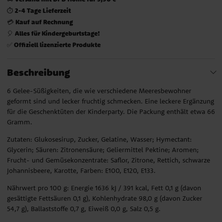
2-4 Tage Lieferzeit
⏱️
Kauf auf Rechnung
💳
Alles für Kindergeburtstage!
🎈
Offiziell lizenzierte Produkte
✅
Beschreibung
6 Gelee-Süßigkeiten, die wie verschiedene Meeresbewohner
geformt sind und lecker fruchtig schmecken. Eine leckere Ergänzung
für die Geschenktüten der Kinderparty. Die Packung enthält etwa 66
Gramm.
Zutaten: Glukosesirup, Zucker, Gelatine, Wasser; Hymectant:
Glycerin; Säuren: Zitronensäure; Geliermittel Pektine; Aromen;
Frucht- und Gemüsekonzentrate: Saflor, Zitrone, Rettich, schwarze
Johannisbeere, Karotte, Farben: E100, E120, E133.
Nährwert pro 100 g: Energie 1636 kJ / 391 kcal, Fett 0,1 g (davon
gesättigte Fettsäuren 0,1 g), Kohlenhydrate 98,0 g (davon Zucker
54,7 g), Ballaststoffe 0,7 g, Eiweiß 0,0 g, Salz 0,5 g.