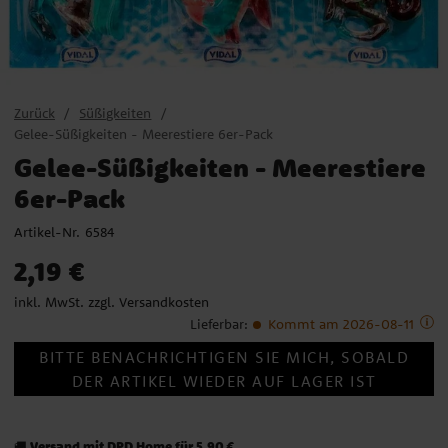
Zurück
Süßigkeiten
Gelee-Süßigkeiten - Meerestiere 6er-Pack
Gelee-Süßigkeiten - Meerestiere
6er-Pack
Artikel-Nr.
6584
Preis
:
2,19 €
2,19 €
inkl. MwSt. zzgl.
Versandkosten
Lieferbar
:
Kommt am 2026-08-11
BITTE BENACHRICHTIGEN SIE MICH, SOBALD
DER ARTIKEL WIEDER AUF LAGER IST
Versand mit DPD Home für 5,90 €
🚚