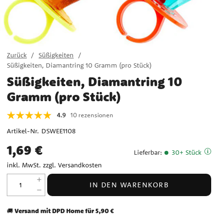
Zurück
Süßigkeiten
Süßigkeiten, Diamantring 10 Gramm (pro Stück)
Süßigkeiten, Diamantring 10
Gramm (pro Stück)
4.9
10 rezensionen
Artikel-Nr.
DSWEE1108
Preis
:
1,69 €
1,69 €
Lieferbar
:
30+ Stück
inkl. MwSt. zzgl.
Versandkosten
IN DEN WARENKORB
Versand mit DPD Home für 5,90 €
🚚