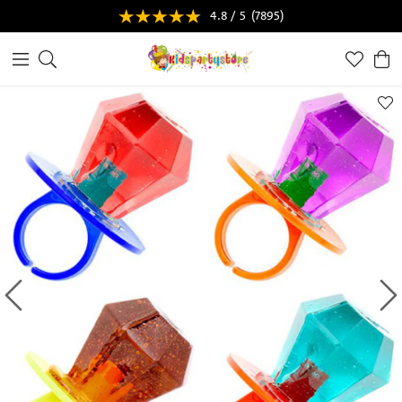
4.8 / 5
(7895)