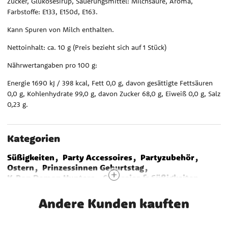
Zucker, Glukosesirup, Säuerungsmittel: Milchsäure, Aroma,
Farbstoffe: E133, E150d, E163.
Kann Spuren von Milch enthalten.
Nettoinhalt: ca. 10 g (Preis bezieht sich auf 1 Stück)
Nährwertangaben pro 100 g:
Energie 1690 kJ / 398 kcal, Fett 0,0 g, davon gesättigte Fettsäuren
0,0 g, Kohlenhydrate 99,0 g, davon Zucker 68,0 g, Eiweiß 0,0 g, Salz
0,23 g.
Kategorien
Süßigkeiten
Party Accessoires
Partyzubehör
Ostern
Prinzessinnen Geburtstag
K-Pop Demon Hunters
Ostereier & Süßigkeiten
Rainbow Party
Frozen-Die Eiskönigin
My Little Pony
Disco
Einhorn Geburtstag
Andere Kunden kauften
Peppa Wutz Geburtstag
Meerjungfrau Geburtstag
Blues Clues
Michel aus Lönneberga
Bing