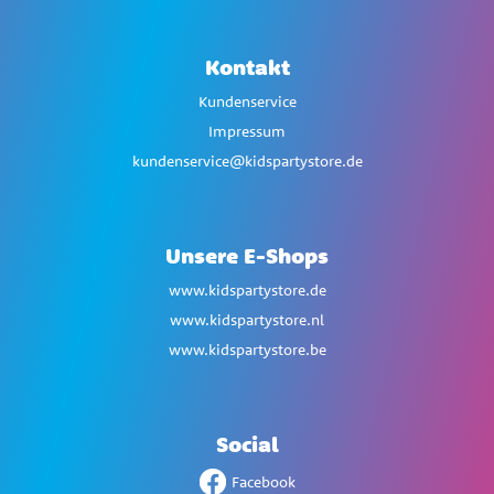
Kontakt
Kundenservice
Impressum
kundenservice@kidspartystore.de
Unsere E-Shops
www.kidspartystore.de
www.kidspartystore.nl
www.kidspartystore.be
Social
Facebook